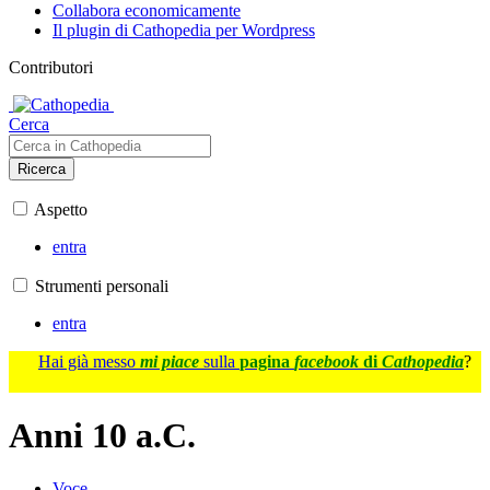
Collabora economicamente
Il plugin di Cathopedia per Wordpress
Contributori
Cerca
Ricerca
Aspetto
entra
Strumenti personali
entra
Hai già messo
mi piace
sulla
pagina
facebook
di
Cathopedia
?
Anni 10 a.C.
Voce