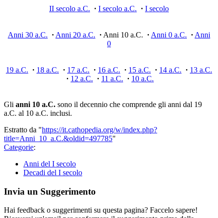
II secolo a.C.
·
I secolo a.C.
·
I secolo
Anni 30 a.C.
·
Anni 20 a.C.
·
Anni 10 a.C.
·
Anni 0 a.C.
·
Anni
0
19 a.C.
·
18 a.C.
·
17 a.C.
·
16 a.C.
·
15 a.C.
·
14 a.C.
·
13 a.C.
·
12 a.C.
·
11 a.C.
·
10 a.C.
Gli
anni 10 a.C.
sono il decennio che comprende gli anni dal 19
a.C. al 10 a.C. inclusi.
Estratto da "
https://it.cathopedia.org/w/index.php?
title=Anni_10_a.C.&oldid=497785
"
Categorie
:
Anni del I secolo
Decadi del I secolo
Invia un Suggerimento
Hai feedback o suggerimenti su questa pagina? Faccelo sapere!