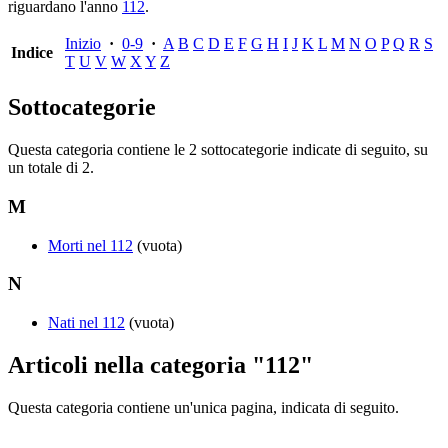
riguardano l'anno
112
.
Inizio
·
0-9
·
A
B
C
D
E
F
G
H
I
J
K
L
M
N
O
P
Q
R
S
Indice
T
U
V
W
X
Y
Z
Sottocategorie
Questa categoria contiene le 2 sottocategorie indicate di seguito, su
un totale di 2.
M
Morti nel 112
(vuota)
N
Nati nel 112
(vuota)
Articoli nella categoria "112"
Questa categoria contiene un'unica pagina, indicata di seguito.