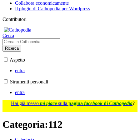
Collabora economicamente
Il plugin di Cathopedia per Wordpress
Contributori
Cerca
Ricerca
Aspetto
entra
Strumenti personali
entra
Hai già messo
mi piace
sulla
pagina
facebook
di
Cathopedia
?
Categoria
:
112
Categoria