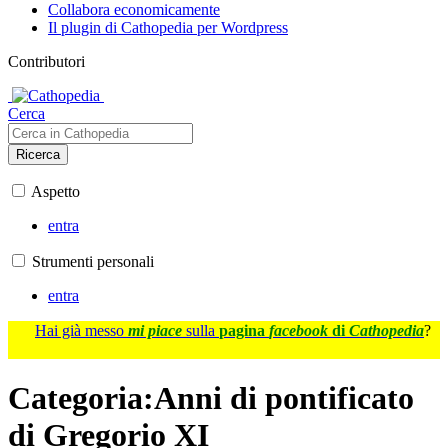
Collabora economicamente
Il plugin di Cathopedia per Wordpress
Contributori
Cerca
Ricerca
Aspetto
entra
Strumenti personali
entra
Hai già messo
mi piace
sulla
pagina
facebook
di
Cathopedia
?
Categoria
:
Anni di pontificato
di Gregorio XI