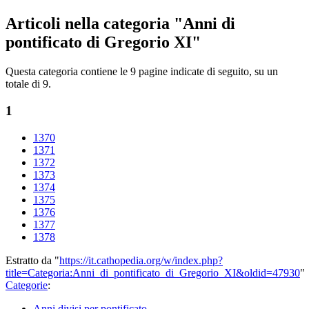
Articoli nella categoria "Anni di
pontificato di Gregorio XI"
Questa categoria contiene le 9 pagine indicate di seguito, su un
totale di 9.
1
1370
1371
1372
1373
1374
1375
1376
1377
1378
Estratto da "
https://it.cathopedia.org/w/index.php?
title=Categoria:Anni_di_pontificato_di_Gregorio_XI&oldid=47930
"
Categorie
:
Anni divisi per pontificato