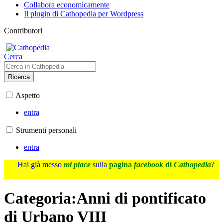
Collabora economicamente
Il plugin di Cathopedia per Wordpress
Contributori
Cerca
Ricerca
Aspetto
entra
Strumenti personali
entra
Hai già messo
mi piace
sulla
pagina
facebook
di
Cathopedia
?
Categoria
:
Anni di pontificato
di Urbano VIII