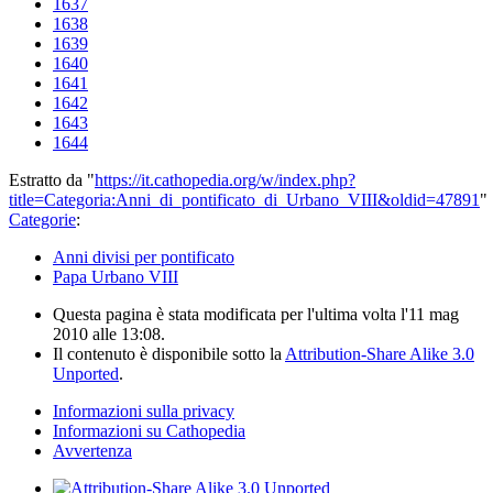
1637
1638
1639
1640
1641
1642
1643
1644
Estratto da "
https://it.cathopedia.org/w/index.php?
title=Categoria:Anni_di_pontificato_di_Urbano_VIII&oldid=47891
"
Categorie
:
Anni divisi per pontificato
Papa Urbano VIII
Questa pagina è stata modificata per l'ultima volta l'11 mag
2010 alle 13:08.
Il contenuto è disponibile sotto la
Attribution-Share Alike 3.0
Unported
.
Informazioni sulla privacy
Informazioni su Cathopedia
Avvertenza