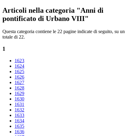
Articoli nella categoria "Anni di
pontificato di Urbano VIII"
Questa categoria contiene le 22 pagine indicate di seguito, su un
totale di 22.
1
1623
1624
1625
1626
1627
1628
1629
1630
1631
1632
1633
1634
1635
1636