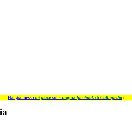
Hai già messo
mi piace
sulla
pagina
facebook
di
Cathopedia
?
ia