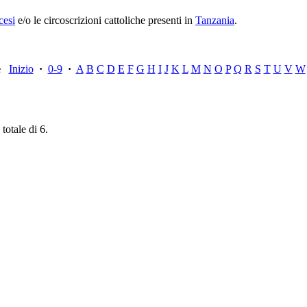
cesi
e/o le circoscrizioni cattoliche presenti in
Tanzania
.
ce
Inizio
·
0-9
·
A
B
C
D
E
F
G
H
I
J
K
L
M
N
O
P
Q
R
S
T
U
V
W
totale di 6.