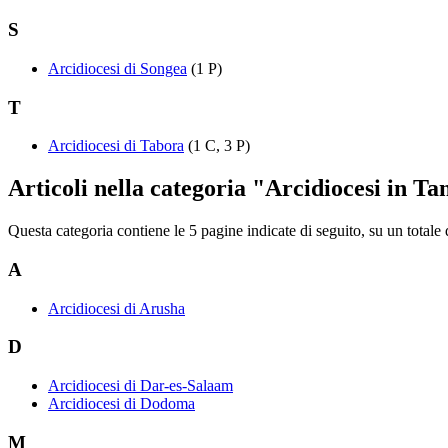
S
Arcidiocesi di Songea
(1 P)
T
Arcidiocesi di Tabora
(1 C, 3 P)
Articoli nella categoria "Arcidiocesi in T
Questa categoria contiene le 5 pagine indicate di seguito, su un totale 
A
Arcidiocesi di Arusha
D
Arcidiocesi di Dar-es-Salaam
Arcidiocesi di Dodoma
M