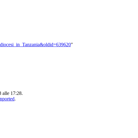
rcidiocesi_in_Tanzania&oldid=639620
"
3 alle 17:28.
Unported
.