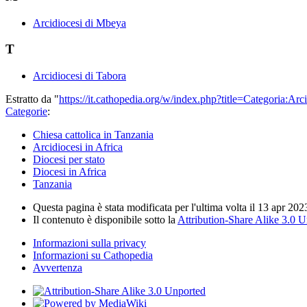
Arcidiocesi di Mbeya
T
Arcidiocesi di Tabora
Estratto da "
https://it.cathopedia.org/w/index.php?title=Categoria:A
Categorie
:
Chiesa cattolica in Tanzania
Arcidiocesi in Africa
Diocesi per stato
Diocesi in Africa
Tanzania
Questa pagina è stata modificata per l'ultima volta il 13 apr 202
Il contenuto è disponibile sotto la
Attribution-Share Alike 3.0 
Informazioni sulla privacy
Informazioni su Cathopedia
Avvertenza