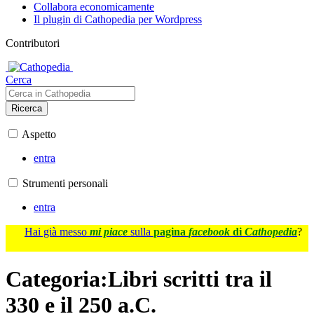
Collabora economicamente
Il plugin di Cathopedia per Wordpress
Contributori
Cerca
Ricerca
Aspetto
entra
Strumenti personali
entra
Hai già messo
mi piace
sulla
pagina
facebook
di
Cathopedia
?
Categoria
:
Libri scritti tra il
330 e il 250 a.C.