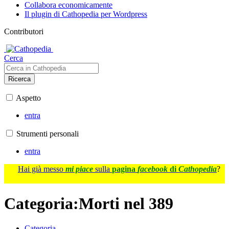
Collabora economicamente
Il plugin di Cathopedia per Wordpress
Contributori
Cerca
Ricerca
Aspetto
entra
Strumenti personali
entra
Hai già messo
mi piace
sulla
pagina
facebook
di
Cathopedia
?
Categoria
:
Morti nel 389
Categoria