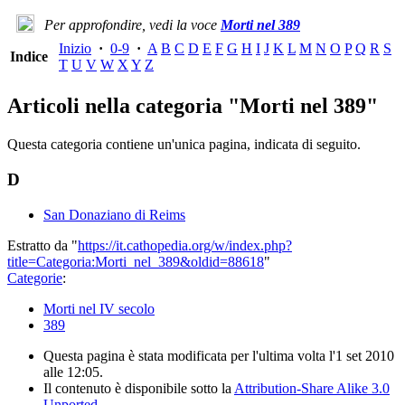
Per approfondire, vedi la voce
Morti nel 389
Inizio
·
0-9
·
A
B
C
D
E
F
G
H
I
J
K
L
M
N
O
P
Q
R
S
Indice
T
U
V
W
X
Y
Z
Articoli nella categoria "Morti nel 389"
Questa categoria contiene un'unica pagina, indicata di seguito.
D
San Donaziano di Reims
Estratto da "
https://it.cathopedia.org/w/index.php?
title=Categoria:Morti_nel_389&oldid=88618
"
Categorie
:
Morti nel IV secolo
389
Questa pagina è stata modificata per l'ultima volta l'1 set 2010
alle 12:05.
Il contenuto è disponibile sotto la
Attribution-Share Alike 3.0
Unported
.