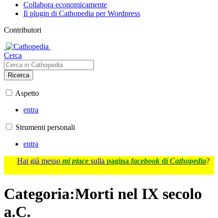
Collabora economicamente
Il plugin di Cathopedia per Wordpress
Contributori
Cerca
Ricerca
Aspetto
entra
Strumenti personali
entra
Hai già messo
mi piace
sulla
pagina
facebook
di
Cathopedia
?
Categoria
:
Morti nel IX secolo
a.C.