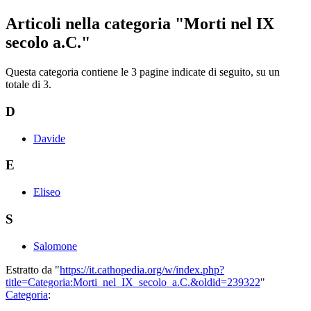
Articoli nella categoria "Morti nel IX
secolo a.C."
Questa categoria contiene le 3 pagine indicate di seguito, su un
totale di 3.
D
Davide
E
Eliseo
S
Salomone
Estratto da "
https://it.cathopedia.org/w/index.php?
title=Categoria:Morti_nel_IX_secolo_a.C.&oldid=239322
"
Categoria
: