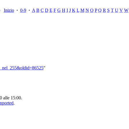
ce
Inizio
·
0-9
·
A
B
C
D
E
F
G
H
I
J
K
L
M
N
O
P
Q
R
S
T
U
V
W
ati_nel_255&oldid=86525
"
0 alle 15:00.
Unported
.