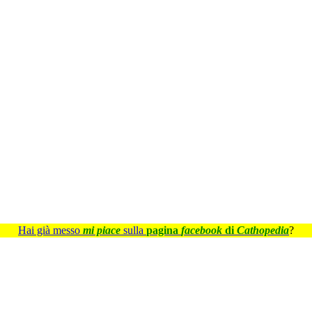
Hai già messo
mi piace
sulla
pagina
facebook
di
Cathopedia
?