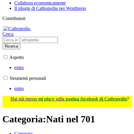
Collabora economicamente
Il plugin di Cathopedia per Wordpress
Contributori
Cerca
Ricerca
Aspetto
entra
Strumenti personali
entra
Hai già messo
mi piace
sulla
pagina
facebook
di
Cathopedia
?
Categoria
:
Nati nel 701
Categoria