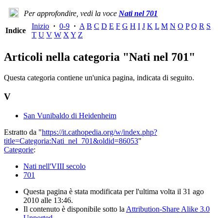
Per approfondire, vedi la voce
Nati nel 701
Inizio
·
0-9
·
A
B
C
D
E
F
G
H
I
J
K
L
M
N
O
P
Q
R
S
Indice
T
U
V
W
X
Y
Z
Articoli nella categoria "Nati nel 701"
Questa categoria contiene un'unica pagina, indicata di seguito.
V
San Vunibaldo di Heidenheim
Estratto da "
https://it.cathopedia.org/w/index.php?
title=Categoria:Nati_nel_701&oldid=86053
"
Categorie
:
Nati nell'VIII secolo
701
Questa pagina è stata modificata per l'ultima volta il 31 ago
2010 alle 13:46.
Il contenuto è disponibile sotto la
Attribution-Share Alike 3.0
Unported
.