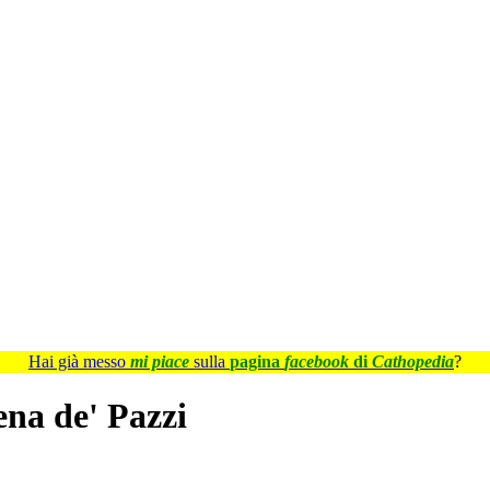
Hai già messo
mi piace
sulla
pagina
facebook
di
Cathopedia
?
na de' Pazzi