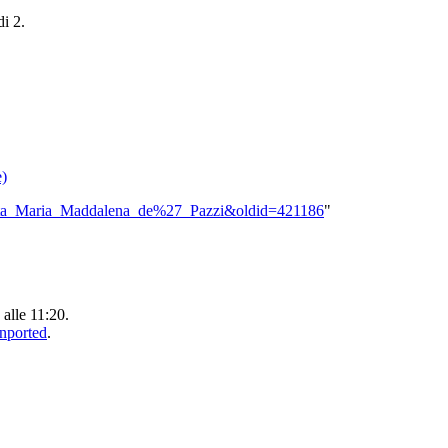
di 2.
e)
a:Santa_Maria_Maddalena_de%27_Pazzi&oldid=421186
"
 alle 11:20.
Unported
.