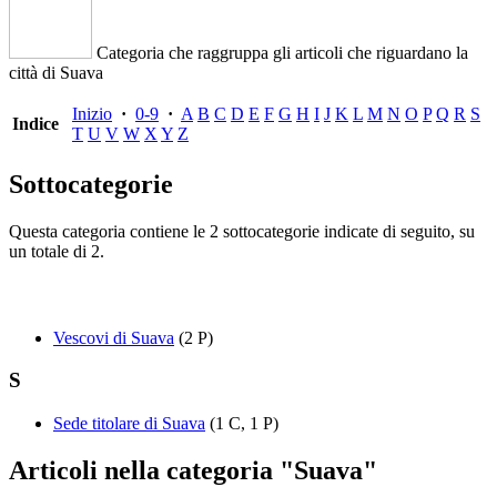
Categoria che raggruppa gli articoli che riguardano la
città di Suava
Inizio
·
0-9
·
A
B
C
D
E
F
G
H
I
J
K
L
M
N
O
P
Q
R
S
Indice
T
U
V
W
X
Y
Z
Sottocategorie
Questa categoria contiene le 2 sottocategorie indicate di seguito, su
un totale di 2.
Vescovi di Suava
(2 P)
S
Sede titolare di Suava
(1 C, 1 P)
Articoli nella categoria "Suava"