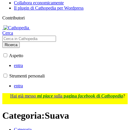
Collabora economicamente
Il plugin di Cathopedia per Wordpress
Contributori
Cerca
Ricerca
Aspetto
entra
Strumenti personali
entra
Hai già messo
mi piace
sulla
pagina
facebook
di
Cathopedia
?
Categoria
:
Suava
Categoria