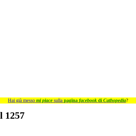
Hai già messo
mi piace
sulla
pagina
facebook
di
Cathopedia
?
l 1257