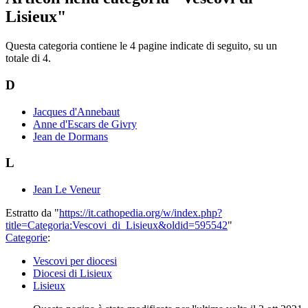
Lisieux"
Questa categoria contiene le 4 pagine indicate di seguito, su un
totale di 4.
D
Jacques d'Annebaut
Anne d'Escars de Givry
Jean de Dormans
L
Jean Le Veneur
Estratto da "
https://it.cathopedia.org/w/index.php?
title=Categoria:Vescovi_di_Lisieux&oldid=595542
"
Categorie
:
Vescovi per diocesi
Diocesi di Lisieux
Lisieux