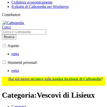
Collabora economicamente
Il plugin di Cathopedia per Wordpress
Contributori
Cerca
Ricerca
Aspetto
entra
Strumenti personali
entra
Hai già messo
mi piace
sulla
pagina
facebook
di
Cathopedia
?
Categoria
:
Vescovi di Lisieux
Categoria