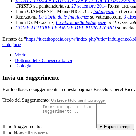
IL DONO DELLE INDULGENZE E LA GIOIA DEL PER
CRISTO
su penitenzieria.va.
27 settembre
2014
Roma.
URL cons
Luigi GIAMBENE - Mario NICCOLI
,
Indulgenza
su treccani.
Redazione
,
La Storia delle Indulgenze
su vaticano.com.
3 dic
Luigi De Magistris
,
La Storia delle Indulgenze
in "L'Osservat
COME AIUTARE LE ANIME DEL PURGATORIO
su mariadi
Estratto da "
https://it.cathopedia.org/w/index.php?title=Indulgenze&
Categorie
:
Morte
Dottrina della Chiesa cattolica
Teologia
Invia un Suggerimento
Hai feedback o suggerimenti su questa pagina? Faccelo sapere! Riceve
Titolo del Suggerimento:
Il tuo Suggerimento:
▼ Espandi campo
Il tuo Nome: