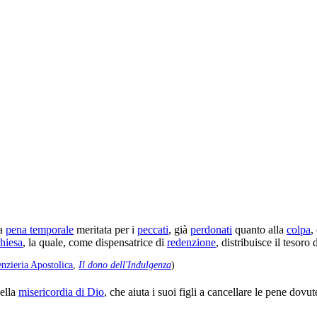
la
pena temporale
meritata per i
peccati
, già
perdonati
quanto alla
colpa
,
hiesa
, la quale, come dispensatrice di
redenzione
, distribuisce il tesoro 
enzieria Apostolica
,
Il dono dell'Indulgenza
)
della
misericordia di Dio
, che aiuta i suoi figli a cancellare le pene dov