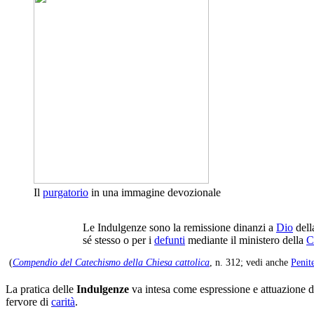
Il
purgatorio
in una immagine devozionale
Le Indulgenze sono la remissione dinanzi a
Dio
del
sé stesso o per i
defunti
mediante il ministero della
C
(
Compendio del Catechismo della Chiesa cattolica
, n. 312; vedi anche
Penit
La pratica delle
Indulgenze
va intesa come espressione e attuazione 
fervore di
carità
.