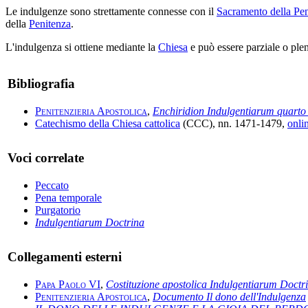
Le indulgenze sono strettamente connesse con il
Sacramento della Pe
della
Penitenza
.
L'indulgenza si ottiene mediante la
Chiesa
e può essere parziale o plena
Bibliografia
Penitenzieria Apostolica
,
Enchiridion Indulgentiarum quarto 
Catechismo della Chiesa cattolica
(CCC), nn. 1471-1479,
onli
Voci correlate
Peccato
Pena temporale
Purgatorio
Indulgentiarum Doctrina
Collegamenti esterni
Papa Paolo VI
,
Costituzione apostolica Indulgentiarum Doctr
Penitenzieria Apostolica
,
Documento Il dono dell'Indulgenza