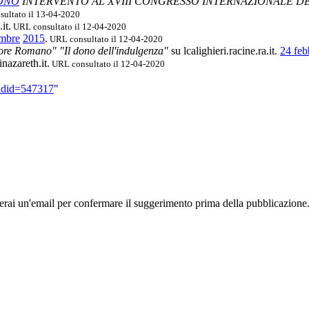
DONO
INTERVENTO AL XVIII CONGRESSO INTERNAZIONALE DE
ultato il 13-04-2020
it.
URL consultato il 12-04-2020
embre
2015
.
URL consultato il 12-04-2020
ore Romano" "Il dono dell'indulgenza"
su lcalighieri.racine.ra.it.
24 feb
nazareth.it.
URL consultato il 12-04-2020
oldid=547317
"
rai un'email per confermare il suggerimento prima della pubblicazione