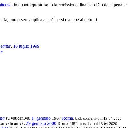
nitenza
, in quanto queste sono la remissione dinanzi a Dio della pena tem
ria; può essere applicata a sé stessi e anche ai defunti.
editur
,
16 luglio
1999
ne
ina
su vatican.va.
1º gennaio
1967
Roma
.
URL consultato il 13-04-2020
su vatican.va.
29 gennaio
2000
Roma.
URL consultato il 13-04-2020