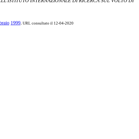
LL'ISTITUTO INTERNAZIONALE DI RICERCA SUL VOLTO DI
braio
1999
.
URL consultato il 12-04-2020
.