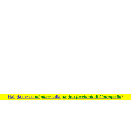
Hai già messo
mi piace
sulla
pagina
facebook
di
Cathopedia
?