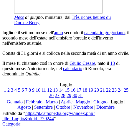
Mese
di giugno
, miniatura, dal
Très riches heures du
Duc de Berry
luglio
è il settimo mese dell'
anno
secondo il
calendario gregoriano
, il
secondo mese dell'estate nell'emisfero boreale e dell'inverno
nell'emisfero australe.
Consta di 31 giorni e si colloca nella seconda metà di un anno civile.
Il mese fu chiamato così in onore di
Giulio Cesare
, nato il
13
di
questo mese. Anteriormente, nel
calendario
di Romolo, era
denominato
Quintile
.
Luglio
1
2
3
4
5
6
7
8
9
10
11
12
13
14
15
16
17
18
19
20
21
22
23
24
25
26
27
28
29
30
31
Gennaio
|
Febbraio
|
Marzo
|
Aprile
|
Maggio
|
Giugno
|
Luglio
|
Agosto
|
Settembre
|
Ottobre
|
Novembre
|
Dicembre
Estratto da "
https://it.cathopedia.org/w/index.php?
title=Luglio&oldid=779244
"
Categoria
: