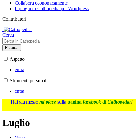
Collabora economicamente
Il plugin di Cathopedia per Wordpress
Contributori
Cerca
Ricerca
Aspetto
entra
Strumenti personali
entra
Hai già messo
mi piace
sulla
pagina
facebook
di
Cathopedia
?
Luglio
Voce