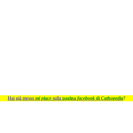
Hai già messo
mi piace
sulla
pagina
facebook
di
Cathopedia
?