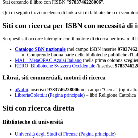
Stai cercando il libro con l'ISBN "
9783746228006
".
Qui di seguito trovi un elenco di link a siti di biblioteche o di venditor
Siti con ricerca per ISBN con necessità di 
Su questi siti occorre interagire con il motore di ricerca per trovare il 
Catalogo SBN nazionale
(nel campo ISBN inserire
97837462
Comprende buona parte delle biblioteche pubbliche d'Itali
MAI – MetaOPAC Azalai Italiano
(nella prima colonna sceglie
RERO, Biblioteche Svizzera Occidentale
(inserisci
978374622
Librai, siti commerciali, motori di ricerca
aNobii
: inserisci
9783746228006
nel campo "Cerca" (ogni altra
LibreriaColetti.it
(
Pagina principale
) – libri Religione Cattolica
Siti con ricerca diretta
Biblioteche di università
Università degli Studi di Firenze
(
Pagina principale
)