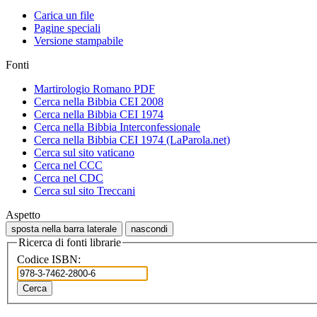
Carica un file
Pagine speciali
Versione stampabile
Fonti
Martirologio Romano PDF
Cerca nella Bibbia CEI 2008
Cerca nella Bibbia CEI 1974
Cerca nella Bibbia Interconfessionale
Cerca nella Bibbia CEI 1974 (LaParola.net)
Cerca sul sito vaticano
Cerca nel CCC
Cerca nel CDC
Cerca sul sito Treccani
Aspetto
sposta nella barra laterale
nascondi
Ricerca di fonti librarie
Codice ISBN:
Cerca