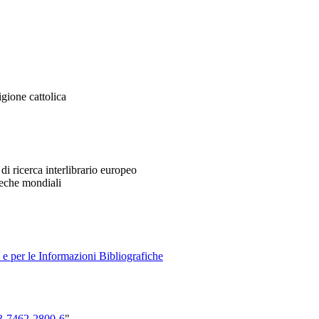
ligione cattolica
di ricerca interlibrario europeo
oteche mondiali
e e per le Informazioni Bibliografiche
-3-7462-2800-6
"