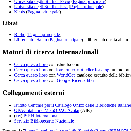
Università degli Studi di Pavia
(
Pagina principale
)
Università degli Studi di Pisa
(
Pagina principale
)
Nebis
(
Pagina principale
)
Librai
Biblio
(
Pagina principale
)
Libreria del Santo
(
Pagina principale
) – libreria dedicata alla re
Motori di ricerca internazionali
Cerca questo libro
con isbndb.com/
Cerca questo libro
nel
Karlsruher Virtueller Katalog
, un motore 
Cerca questo libro
con
WorldCat
, catalogo gratuito delle bibli
Cerca questo libro
con
Google Ricerca libri
Collegamenti esterni
Istituto Centrale per il Catalogo Unico delle Biblioteche Italian
OPAC italiani e MetaOPAC Azalai
(AIB)
(
)
ISBN International
EN
Servizio Bibliotecario Nazionale
Estratto da "
https://it.cathopedia.org/wiki/Speciale:RicercaISBN/978