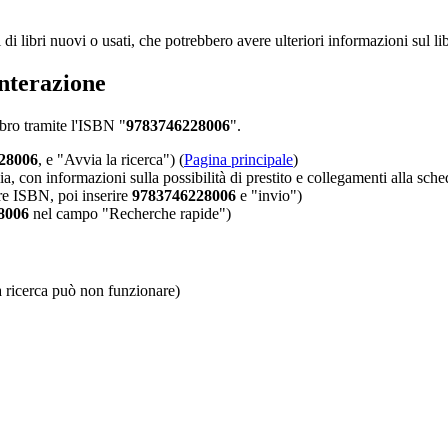
i di libri nuovi o usati, che potrebbero avere ulteriori informazioni sul l
interazione
libro tramite l'ISBN "
9783746228006
".
28006
, e "Avvia la ricerca") (
Pagina principale
)
a, con informazioni sulla possibilità di prestito e collegamenti alla sch
re ISBN, poi inserire
9783746228006
e "invio")
8006
nel campo "Recherche rapide")
 ricerca può non funzionare)