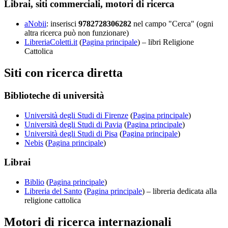
Librai, siti commerciali, motori di ricerca
aNobii
: inserisci
9782728306282
nel campo "Cerca" (ogni
altra ricerca può non funzionare)
LibreriaColetti.it
(
Pagina principale
) – libri Religione
Cattolica
Siti con ricerca diretta
Biblioteche di università
Università degli Studi di Firenze
(
Pagina principale
)
Università degli Studi di Pavia
(
Pagina principale
)
Università degli Studi di Pisa
(
Pagina principale
)
Nebis
(
Pagina principale
)
Librai
Biblio
(
Pagina principale
)
Libreria del Santo
(
Pagina principale
) – libreria dedicata alla
religione cattolica
Motori di ricerca internazionali