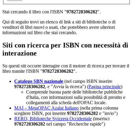
Stai cercando il libro con l'ISBN "
9782728306282
".
Qui di seguito trovi un elenco di link a siti di biblioteche o di
venditori di libri nuovi o usati, che potrebbero avere ulteriori
informazioni sul libro che stai cercando.
Siti con ricerca per ISBN con necessità di
interazione
Su questi siti occorre interagire con il motore di ricerca per trovare il
libro tramite l'ISBN "
9782728306282
".
Catalogo SBN nazionale
(nel campo ISBN inserire
9782728306282
, e "Avvia la ricerca") (
Pagina principale
)
Comprende buona parte delle biblioteche pubbliche
d'Italia, con informazioni sulla possibilità di prestito e
collegamenti alla scheda dell'OPAC locale.
MAI – MetaOPAC Azalai Italiano
(nella prima colonna
scegliere ISBN, poi inserire
9782728306282
e "invio")
RERO, Biblioteche Svizzera Occidentale
(inserisci
9782728306282
nel campo "Recherche rapide")