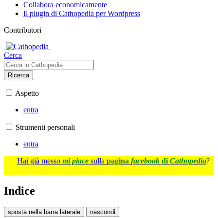
Collabora economicamente
Il plugin di Cathopedia per Wordpress
Contributori
Cerca
Ricerca
Aspetto
entra
Strumenti personali
entra
Hai già messo
mi piace
sulla
pagina
facebook
di
Cathopedia
?
Indice
sposta nella barra laterale
nascondi