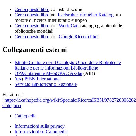
Cerca questo libro
con isbndb.com/
Cerca questo libro
nel
Karlsruher Virtueller Katalog
, un
motore di ricerca interlibrario europeo
Cerca questo libro
con
WorldCat
, catalogo gratuito delle
biblioteche mondiali
Cerca questo libro
con
Google Ricerca libri
Collegamenti esterni
Istituto Centrale per il Catalogo Unico delle Biblioteche
Italiane e per le Informazioni Bibliografiche
OPAC italiani e MetaOPAC Azalai
(AIB)
(
)
ISBN International
EN
Servizio Bibliotecario Nazionale
Estratto da
"
https://it.cathopedia.org/wiki/Speciale:RicercaISBN/9782728306282
Categoria
:
Cathopedia
Informazioni sulla privacy
Informazioni su Cathopedia