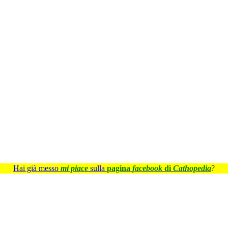
Hai già messo
mi piace
sulla
pagina
facebook
di
Cathopedia
?