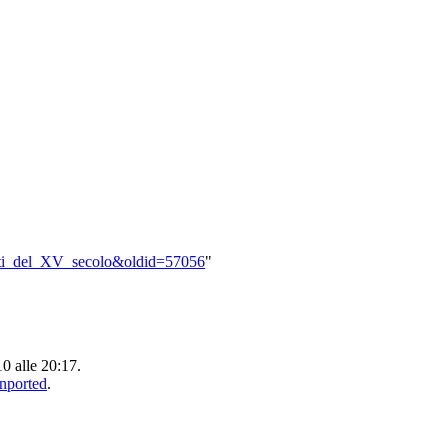
Beati_del_XV_secolo&oldid=57056
"
10 alle 20:17.
Unported
.