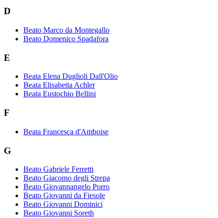
D
Beato Marco da Montegallo
Beato Domenico Spadafora
E
Beata Elena Duglioli Dall'Olio
Beata Elisabetta Achler
Beata Eustochio Bellini
F
Beata Francesca d'Amboise
G
Beato Gabriele Ferretti
Beato Giacomo degli Strepa
Beato Giovannangelo Porro
Beato Giovanni da Fiesole
Beato Giovanni Dominici
Beato Giovanni Soreth