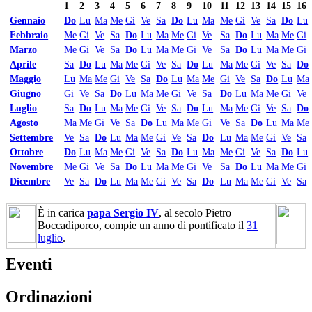
1
2
3
4
5
6
7
8
9
10
11
12
13
14
15
16
Gennaio
Do
Lu
Ma
Me
Gi
Ve
Sa
Do
Lu
Ma
Me
Gi
Ve
Sa
Do
Lu
Febbraio
Me
Gi
Ve
Sa
Do
Lu
Ma
Me
Gi
Ve
Sa
Do
Lu
Ma
Me
Gi
Marzo
Me
Gi
Ve
Sa
Do
Lu
Ma
Me
Gi
Ve
Sa
Do
Lu
Ma
Me
Gi
Aprile
Sa
Do
Lu
Ma
Me
Gi
Ve
Sa
Do
Lu
Ma
Me
Gi
Ve
Sa
Do
Maggio
Lu
Ma
Me
Gi
Ve
Sa
Do
Lu
Ma
Me
Gi
Ve
Sa
Do
Lu
Ma
Giugno
Gi
Ve
Sa
Do
Lu
Ma
Me
Gi
Ve
Sa
Do
Lu
Ma
Me
Gi
Ve
Luglio
Sa
Do
Lu
Ma
Me
Gi
Ve
Sa
Do
Lu
Ma
Me
Gi
Ve
Sa
Do
Agosto
Ma
Me
Gi
Ve
Sa
Do
Lu
Ma
Me
Gi
Ve
Sa
Do
Lu
Ma
Me
Settembre
Ve
Sa
Do
Lu
Ma
Me
Gi
Ve
Sa
Do
Lu
Ma
Me
Gi
Ve
Sa
Ottobre
Do
Lu
Ma
Me
Gi
Ve
Sa
Do
Lu
Ma
Me
Gi
Ve
Sa
Do
Lu
Novembre
Me
Gi
Ve
Sa
Do
Lu
Ma
Me
Gi
Ve
Sa
Do
Lu
Ma
Me
Gi
Dicembre
Ve
Sa
Do
Lu
Ma
Me
Gi
Ve
Sa
Do
Lu
Ma
Me
Gi
Ve
Sa
È in carica
papa Sergio IV
, al secolo Pietro
Boccadiporco, compie un anno di pontificato il
31
luglio
.
Eventi
Ordinazioni