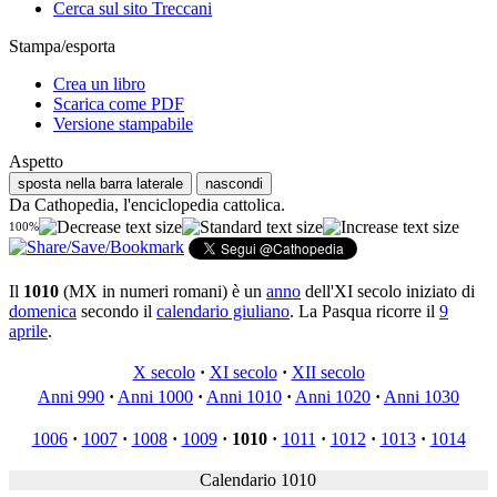
Cerca sul sito Treccani
Stampa/esporta
Crea un libro
Scarica come PDF
Versione stampabile
Aspetto
sposta nella barra laterale
nascondi
Da Cathopedia, l'enciclopedia cattolica.
100%
Il
1010
(MX in numeri romani) è un
anno
dell'XI secolo iniziato di
domenica
secondo il
calendario giuliano
. La Pasqua ricorre il
9
aprile
.
X secolo
·
XI secolo
·
XII secolo
Anni 990
·
Anni 1000
·
Anni 1010
·
Anni 1020
·
Anni 1030
1006
·
1007
·
1008
·
1009
·
1010
·
1011
·
1012
·
1013
·
1014
Calendario 1010