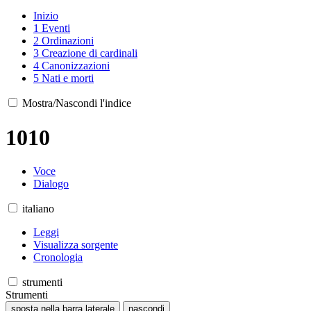
Inizio
1
Eventi
2
Ordinazioni
3
Creazione di cardinali
4
Canonizzazioni
5
Nati e morti
Mostra/Nascondi l'indice
1010
Voce
Dialogo
italiano
Leggi
Visualizza sorgente
Cronologia
strumenti
Strumenti
sposta nella barra laterale
nascondi