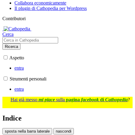
Collabora economicamente
Il plugin di Cathopedia per Wordpress
Contributori
Cerca
Ricerca
Aspetto
entra
Strumenti personali
entra
Hai già messo
mi piace
sulla
pagina
facebook
di
Cathopedia
?
Indice
sposta nella barra laterale
nascondi