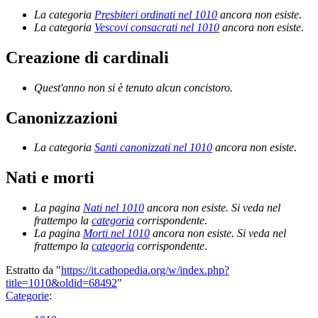
La categoria
Presbiteri ordinati nel 1010
ancora non esiste
.
La categoria
Vescovi consacrati nel 1010
ancora non esiste
.
Creazione di cardinali
Quest'anno non si è tenuto alcun concistoro.
Canonizzazioni
La categoria
Santi canonizzati nel 1010
ancora non esiste
.
Nati e morti
La pagina
Nati nel 1010
ancora non esiste. Si veda nel
frattempo la
categoria
corrispondente
.
La pagina
Morti nel 1010
ancora non esiste. Si veda nel
frattempo la
categoria
corrispondente
.
Estratto da "
https://it.cathopedia.org/w/index.php?
title=1010&oldid=68492
"
Categorie
: