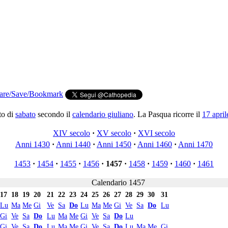
to di
sabato
secondo il
calendario giuliano
. La Pasqua ricorre il
17 april
XIV secolo
·
XV secolo
·
XVI secolo
Anni 1430
·
Anni 1440
·
Anni 1450
·
Anni 1460
·
Anni 1470
1453
·
1454
·
1455
·
1456
·
1457
·
1458
·
1459
·
1460
·
1461
Calendario 1457
17
18
19
20
21
22
23
24
25
26
27
28
29
30
31
Lu
Ma
Me
Gi
Ve
Sa
Do
Lu
Ma
Me
Gi
Ve
Sa
Do
Lu
Gi
Ve
Sa
Do
Lu
Ma
Me
Gi
Ve
Sa
Do
Lu
Gi
Ve
Sa
Do
Lu
Ma
Me
Gi
Ve
Sa
Do
Lu
Ma
Me
Gi