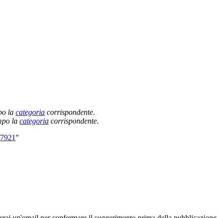
po la
categoria
corrispondente
.
empo la
categoria
corrispondente
.
57921
"
rai un'email per confermare il suggerimento prima della pubblicazione