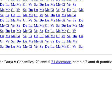
Do
Lu
Ma
Me
Gi
Ve
Sa
Do
Lu
Ma
Me
Gi
Ve
Sa
Ma
Me
Gi
Ve
Sa
Do
Lu
Ma
Me
Gi
Ve
Sa
Do
Lu
Ma
Ve
Sa
Do
Lu
Ma
Me
Gi
Ve
Sa
Do
Lu
Ma
Me
Gi
Do
Lu
Ma
Me
Gi
Ve
Sa
Do
Lu
Ma
Me
Gi
Ve
Sa
Do
Me
Gi
Ve
Sa
Do
Lu
Ma
Me
Gi
Ve
Sa
Do
Lu
Ma
Me
Sa
Do
Lu
Ma
Me
Gi
Ve
Sa
Do
Lu
Ma
Me
Gi
Ve
Lu
Ma
Me
Gi
Ve
Sa
Do
Lu
Ma
Me
Gi
Ve
Sa
Do
Lu
Gi
Ve
Sa
Do
Lu
Ma
Me
Gi
Ve
Sa
Do
Lu
Ma
Me
Sa
Do
Lu
Ma
Me
Gi
Ve
Sa
Do
Lu
Ma
Me
Gi
Ve
Sa
 de Borja y Cabanilles, 79 anni il
31 dicembre
, compie 2 anni di pontific