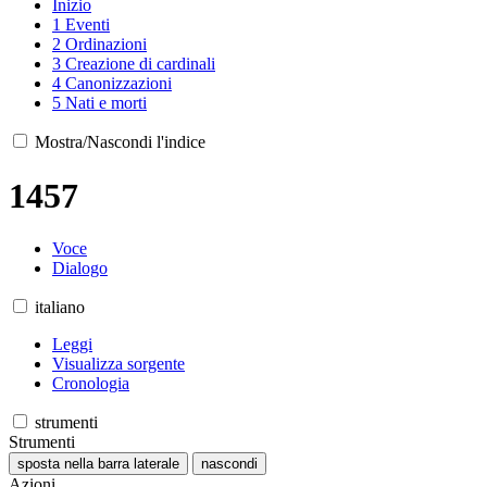
Inizio
1
Eventi
2
Ordinazioni
3
Creazione di cardinali
4
Canonizzazioni
5
Nati e morti
Mostra/Nascondi l'indice
1457
Voce
Dialogo
italiano
Leggi
Visualizza sorgente
Cronologia
strumenti
Strumenti
sposta nella barra laterale
nascondi
Azioni