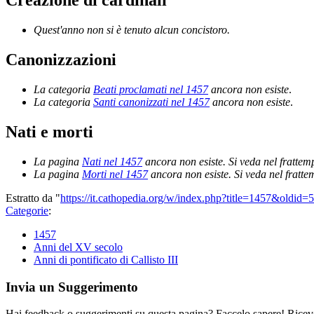
Creazione di cardinali
Quest'anno non si è tenuto alcun concistoro.
Canonizzazioni
La categoria
Beati proclamati nel 1457
ancora non esiste
.
La categoria
Santi canonizzati nel 1457
ancora non esiste
.
Nati e morti
La pagina
Nati nel 1457
ancora non esiste. Si veda nel frattem
La pagina
Morti nel 1457
ancora non esiste. Si veda nel fratt
Estratto da "
https://it.cathopedia.org/w/index.php?title=1457&oldid=
Categorie
:
1457
Anni del XV secolo
Anni di pontificato di Callisto III
Invia un Suggerimento
Hai feedback o suggerimenti su questa pagina? Faccelo sapere! Riceve