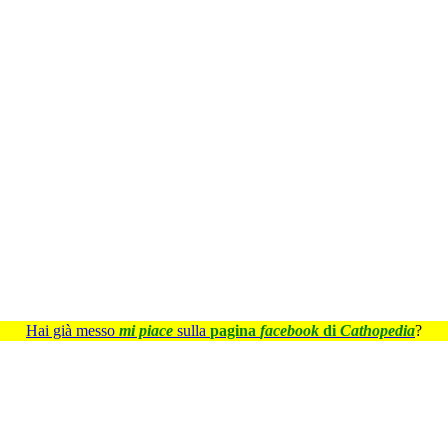
Hai già messo
mi piace
sulla
pagina
facebook
di
Cathopedia
?