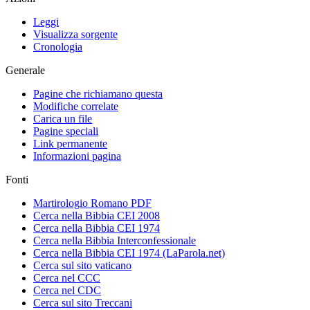
Leggi
Visualizza sorgente
Cronologia
Generale
Pagine che richiamano questa
Modifiche correlate
Carica un file
Pagine speciali
Link permanente
Informazioni pagina
Fonti
Martirologio Romano PDF
Cerca nella Bibbia CEI 2008
Cerca nella Bibbia CEI 1974
Cerca nella Bibbia Interconfessionale
Cerca nella Bibbia CEI 1974 (LaParola.net)
Cerca sul sito vaticano
Cerca nel CCC
Cerca nel CDC
Cerca sul sito Treccani