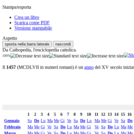
Stampa/esporta
Crea un libro
Scarica come PDF
Versione stampabile
Aspetto
sposta nella barra laterale
nascondi
Da Cathopedia, l'enciclopedia cattolica.
100%
Il
1457
(MCDLVII in numeri romani) è un
anno
del XV secolo inizia
1
2
3
4
5
6
7
8
9
10
11
12
13
14
15
16
Gennaio
Sa
Do
Lu
Ma
Me
Gi
Ve
Sa
Do
Lu
Ma
Me
Gi
Ve
Sa
Do
Febbraio
Ma
Me
Gi
Ve
Sa
Do
Lu
Ma
Me
Gi
Ve
Sa
Do
Lu
Ma
Me
Marzo
Ma
Me
Gi
Ve
Sa
Do
Lu
Ma
Me
Gi
Ve
Sa
Do
Lu
Ma
Me