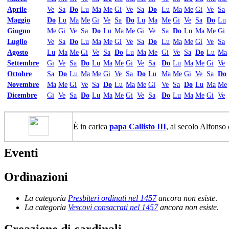
Aprile
Ve
Sa
Do
Lu
Ma
Me
Gi
Ve
Sa
Do
Lu
Ma
Me
Gi
Ve
Sa
Maggio
Do
Lu
Ma
Me
Gi
Ve
Sa
Do
Lu
Ma
Me
Gi
Ve
Sa
Do
Lu
Giugno
Me
Gi
Ve
Sa
Do
Lu
Ma
Me
Gi
Ve
Sa
Do
Lu
Ma
Me
Gi
Luglio
Ve
Sa
Do
Lu
Ma
Me
Gi
Ve
Sa
Do
Lu
Ma
Me
Gi
Ve
Sa
Agosto
Lu
Ma
Me
Gi
Ve
Sa
Do
Lu
Ma
Me
Gi
Ve
Sa
Do
Lu
Ma
Settembre
Gi
Ve
Sa
Do
Lu
Ma
Me
Gi
Ve
Sa
Do
Lu
Ma
Me
Gi
Ve
Ottobre
Sa
Do
Lu
Ma
Me
Gi
Ve
Sa
Do
Lu
Ma
Me
Gi
Ve
Sa
Do
Novembre
Ma
Me
Gi
Ve
Sa
Do
Lu
Ma
Me
Gi
Ve
Sa
Do
Lu
Ma
Me
Dicembre
Gi
Ve
Sa
Do
Lu
Ma
Me
Gi
Ve
Sa
Do
Lu
Ma
Me
Gi
Ve
È in carica
papa Callisto III
, al secolo Alfonso
Eventi
Ordinazioni
La categoria
Presbiteri ordinati nel 1457
ancora non esiste
.
La categoria
Vescovi consacrati nel 1457
ancora non esiste
.