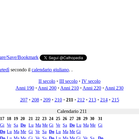
rtedì
secondo il
calendario giuliano
. .
II secolo
·
III secolo
·
IV secolo
Anni 190
·
Anni 200
·
Anni 210
·
Anni 220
·
Anni 230
207
·
208
·
209
·
210
·
211
·
212
·
213
·
214
·
215
Calendario 211
17
18
19
20
21
22
23
24
25
26
27
28
29
30
31
Gi
Ve
Sa
Do
Lu
Ma
Me
Gi
Ve
Sa
Do
Lu
Ma
Me
Gi
Do
Lu
Ma
Me
Gi
Ve
Sa
Do
Lu
Ma
Me
Gi
Do
Lu
Ma
Me
Gi
Ve
Sa
Do
Lu
Ma
Me
Gi
Ve
Sa
Do