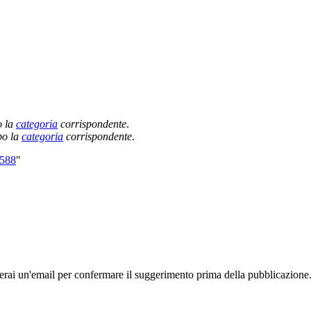
o la
categoria
corrispondente
.
po la
categoria
corrispondente
.
1588
"
rai un'email per confermare il suggerimento prima della pubblicazione