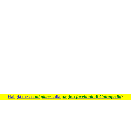
Hai già messo
mi piace
sulla
pagina
facebook
di
Cathopedia
?