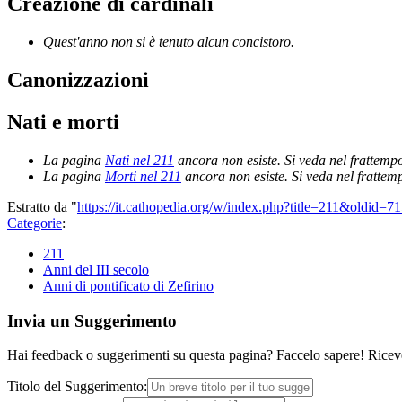
Creazione di cardinali
Quest'anno non si è tenuto alcun concistoro.
Canonizzazioni
Nati e morti
La pagina
Nati nel 211
ancora non esiste. Si veda nel frattemp
La pagina
Morti nel 211
ancora non esiste. Si veda nel frattem
Estratto da "
https://it.cathopedia.org/w/index.php?title=211&oldid=7
Categorie
:
211
Anni del III secolo
Anni di pontificato di Zefirino
Invia un Suggerimento
Hai feedback o suggerimenti su questa pagina? Faccelo sapere! Riceve
Titolo del Suggerimento: