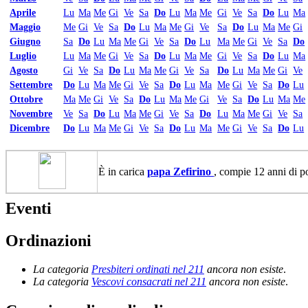
Aprile
Lu
Ma
Me
Gi
Ve
Sa
Do
Lu
Ma
Me
Gi
Ve
Sa
Do
Lu
Ma
Maggio
Me
Gi
Ve
Sa
Do
Lu
Ma
Me
Gi
Ve
Sa
Do
Lu
Ma
Me
Gi
Giugno
Sa
Do
Lu
Ma
Me
Gi
Ve
Sa
Do
Lu
Ma
Me
Gi
Ve
Sa
Do
Luglio
Lu
Ma
Me
Gi
Ve
Sa
Do
Lu
Ma
Me
Gi
Ve
Sa
Do
Lu
Ma
Agosto
Gi
Ve
Sa
Do
Lu
Ma
Me
Gi
Ve
Sa
Do
Lu
Ma
Me
Gi
Ve
Settembre
Do
Lu
Ma
Me
Gi
Ve
Sa
Do
Lu
Ma
Me
Gi
Ve
Sa
Do
Lu
Ottobre
Ma
Me
Gi
Ve
Sa
Do
Lu
Ma
Me
Gi
Ve
Sa
Do
Lu
Ma
Me
Novembre
Ve
Sa
Do
Lu
Ma
Me
Gi
Ve
Sa
Do
Lu
Ma
Me
Gi
Ve
Sa
Dicembre
Do
Lu
Ma
Me
Gi
Ve
Sa
Do
Lu
Ma
Me
Gi
Ve
Sa
Do
Lu
È in carica
papa Zefirino
, compie 12 anni di po
Eventi
Ordinazioni
La categoria
Presbiteri ordinati nel 211
ancora non esiste
.
La categoria
Vescovi consacrati nel 211
ancora non esiste
.