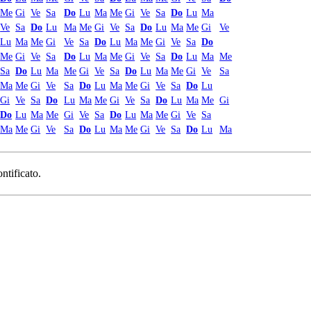
Me
Gi
Ve
Sa
Do
Lu
Ma
Me
Gi
Ve
Sa
Do
Lu
Ma
Ve
Sa
Do
Lu
Ma
Me
Gi
Ve
Sa
Do
Lu
Ma
Me
Gi
Ve
Lu
Ma
Me
Gi
Ve
Sa
Do
Lu
Ma
Me
Gi
Ve
Sa
Do
Me
Gi
Ve
Sa
Do
Lu
Ma
Me
Gi
Ve
Sa
Do
Lu
Ma
Me
Sa
Do
Lu
Ma
Me
Gi
Ve
Sa
Do
Lu
Ma
Me
Gi
Ve
Sa
Ma
Me
Gi
Ve
Sa
Do
Lu
Ma
Me
Gi
Ve
Sa
Do
Lu
Gi
Ve
Sa
Do
Lu
Ma
Me
Gi
Ve
Sa
Do
Lu
Ma
Me
Gi
Do
Lu
Ma
Me
Gi
Ve
Sa
Do
Lu
Ma
Me
Gi
Ve
Sa
Ma
Me
Gi
Ve
Sa
Do
Lu
Ma
Me
Gi
Ve
Sa
Do
Lu
Ma
ntificato.