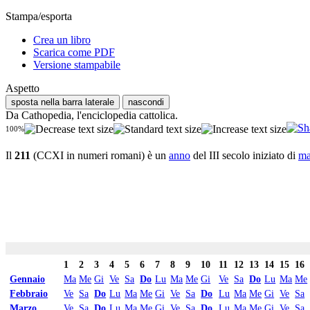
Stampa/esporta
Crea un libro
Scarica come PDF
Versione stampabile
Aspetto
sposta nella barra laterale
nascondi
Da Cathopedia, l'enciclopedia cattolica.
100%
Il
211
(CCXI in numeri romani) è un
anno
del III secolo iniziato di
ma
1
2
3
4
5
6
7
8
9
10
11
12
13
14
15
16
Gennaio
Ma
Me
Gi
Ve
Sa
Do
Lu
Ma
Me
Gi
Ve
Sa
Do
Lu
Ma
Me
Febbraio
Ve
Sa
Do
Lu
Ma
Me
Gi
Ve
Sa
Do
Lu
Ma
Me
Gi
Ve
Sa
Marzo
Ve
Sa
Do
Lu
Ma
Me
Gi
Ve
Sa
Do
Lu
Ma
Me
Gi
Ve
Sa