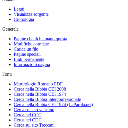
Leggi
Visualizza sorgente
Cronologia
Generale
Pagine che richiamano questa
Modifiche correlate
Carica un file
Pagine speciali
Link permanente
Informazioni pagina
Fonti
Martirologio Romano PDF
Cerca nella Bibbia CEI 2008
Cerca nella Bibbia CEI 1974
Cerca nella Bibbia Interconfessionale
Cerca nella Bibbia CEI 1974 (LaParola.net)
Cerca sul sito vaticano
Cerca nel CCC
Cerca nel CDC
Cerca sul sito Treccani