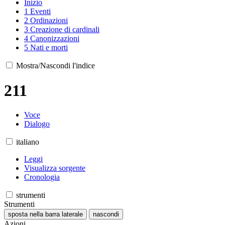
Inizio
1
Eventi
2
Ordinazioni
3
Creazione di cardinali
4
Canonizzazioni
5
Nati e morti
Mostra/Nascondi l'indice
211
Voce
Dialogo
italiano
Leggi
Visualizza sorgente
Cronologia
strumenti
Strumenti
sposta nella barra laterale
nascondi
Azioni