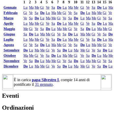
1
2
3
4
5
6
7
8
9
10
11
12
13
14
15
16
Gennaio
Lu
Ma
Me
Gi
Ve
Sa
Do
Lu
Ma
Me
Gi
Ve
Sa
Do
Lu
Ma
Febbraio
Gi
Ve
Sa
Do
Lu
Ma
Me
Gi
Ve
Sa
Do
Lu
Ma
Me
Gi
Ve
Marzo
Ve
Sa
Do
Lu
Ma
Me
Gi
Ve
Sa
Do
Lu
Ma
Me
Gi
Ve
Sa
Aprile
Lu
Ma
Me
Gi
Ve
Sa
Do
Lu
Ma
Me
Gi
Ve
Sa
Do
Lu
Ma
Maggio
Me
Gi
Ve
Sa
Do
Lu
Ma
Me
Gi
Ve
Sa
Do
Lu
Ma
Me
Gi
Giugno
Sa
Do
Lu
Ma
Me
Gi
Ve
Sa
Do
Lu
Ma
Me
Gi
Ve
Sa
Do
Luglio
Lu
Ma
Me
Gi
Ve
Sa
Do
Lu
Ma
Me
Gi
Ve
Sa
Do
Lu
Ma
Agosto
Gi
Ve
Sa
Do
Lu
Ma
Me
Gi
Ve
Sa
Do
Lu
Ma
Me
Gi
Ve
Settembre
Do
Lu
Ma
Me
Gi
Ve
Sa
Do
Lu
Ma
Me
Gi
Ve
Sa
Do
Lu
Ottobre
Ma
Me
Gi
Ve
Sa
Do
Lu
Ma
Me
Gi
Ve
Sa
Do
Lu
Ma
Me
Novembre
Ve
Sa
Do
Lu
Ma
Me
Gi
Ve
Sa
Do
Lu
Ma
Me
Gi
Ve
Sa
Dicembre
Do
Lu
Ma
Me
Gi
Ve
Sa
Do
Lu
Ma
Me
Gi
Ve
Sa
Do
Lu
È in carica
papa Silvestro I
, compie 14 anni di
pontificato il
31 gennaio
.
Eventi
Ordinazioni