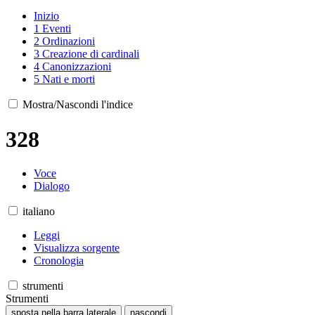
Inizio
1
Eventi
2
Ordinazioni
3
Creazione di cardinali
4
Canonizzazioni
5
Nati e morti
Mostra/Nascondi l'indice
328
Voce
Dialogo
italiano
Leggi
Visualizza sorgente
Cronologia
strumenti
Strumenti
sposta nella barra laterale
nascondi