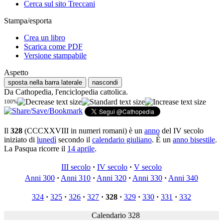
Cerca sul sito Treccani
Stampa/esporta
Crea un libro
Scarica come PDF
Versione stampabile
Aspetto
sposta nella barra laterale
nascondi
Da Cathopedia, l'enciclopedia cattolica.
100%
Il
328
(CCCXXVIII in numeri romani) è un
anno
del IV secolo
iniziato di
lunedì
secondo il
calendario giuliano
. È un
anno bisestile
.
La Pasqua ricorre il
14 aprile
.
III secolo
·
IV secolo
·
V secolo
Anni 300
·
Anni 310
·
Anni 320
·
Anni 330
·
Anni 340
324
·
325
·
326
·
327
·
328
·
329
·
330
·
331
·
332
Calendario 328