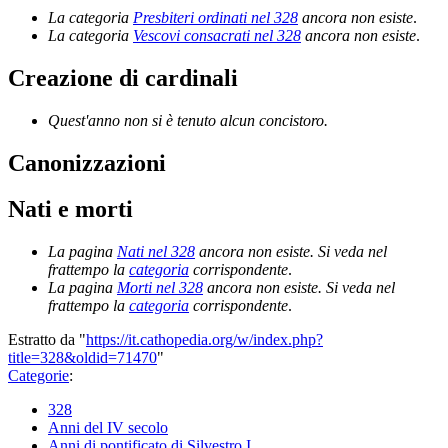
La categoria
Presbiteri ordinati nel 328
ancora non esiste
.
La categoria
Vescovi consacrati nel 328
ancora non esiste
.
Creazione di cardinali
Quest'anno non si è tenuto alcun concistoro.
Canonizzazioni
Nati e morti
La pagina
Nati nel 328
ancora non esiste. Si veda nel
frattempo la
categoria
corrispondente
.
La pagina
Morti nel 328
ancora non esiste. Si veda nel
frattempo la
categoria
corrispondente
.
Estratto da "
https://it.cathopedia.org/w/index.php?
title=328&oldid=71470
"
Categorie
:
328
Anni del IV secolo
Anni di pontificato di Silvestro I