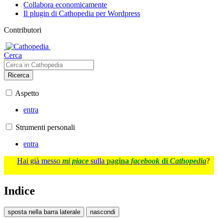
Collabora economicamente
Il plugin di Cathopedia per Wordpress
Contributori
Cerca
Ricerca
Aspetto
entra
Strumenti personali
entra
Hai già messo
mi piace
sulla
pagina
facebook
di
Cathopedia
?
Indice
sposta nella barra laterale
nascondi