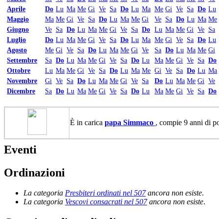
Aprile
Do
Lu
Ma
Me
Gi
Ve
Sa
Do
Lu
Ma
Me
Gi
Ve
Sa
Do
Lu
Maggio
Ma
Me
Gi
Ve
Sa
Do
Lu
Ma
Me
Gi
Ve
Sa
Do
Lu
Ma
Me
Giugno
Ve
Sa
Do
Lu
Ma
Me
Gi
Ve
Sa
Do
Lu
Ma
Me
Gi
Ve
Sa
Luglio
Do
Lu
Ma
Me
Gi
Ve
Sa
Do
Lu
Ma
Me
Gi
Ve
Sa
Do
Lu
Agosto
Me
Gi
Ve
Sa
Do
Lu
Ma
Me
Gi
Ve
Sa
Do
Lu
Ma
Me
Gi
Settembre
Sa
Do
Lu
Ma
Me
Gi
Ve
Sa
Do
Lu
Ma
Me
Gi
Ve
Sa
Do
Ottobre
Lu
Ma
Me
Gi
Ve
Sa
Do
Lu
Ma
Me
Gi
Ve
Sa
Do
Lu
Ma
Novembre
Gi
Ve
Sa
Do
Lu
Ma
Me
Gi
Ve
Sa
Do
Lu
Ma
Me
Gi
Ve
Dicembre
Sa
Do
Lu
Ma
Me
Gi
Ve
Sa
Do
Lu
Ma
Me
Gi
Ve
Sa
Do
È in carica
papa Simmaco
, compie 9 anni di po
Eventi
Ordinazioni
La categoria
Presbiteri ordinati nel 507
ancora non esiste
.
La categoria
Vescovi consacrati nel 507
ancora non esiste
.