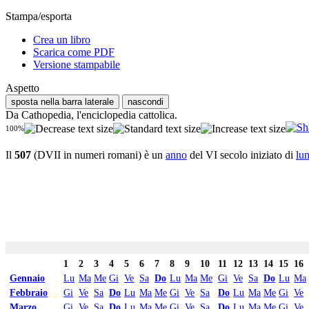
Stampa/esporta
Crea un libro
Scarica come PDF
Versione stampabile
Aspetto
sposta nella barra laterale
nascondi
Da Cathopedia, l'enciclopedia cattolica.
100%
Il
507
(DVII in numeri romani) è un
anno
del VI secolo iniziato di
lu
1
2
3
4
5
6
7
8
9
10
11
12
13
14
15
16
Gennaio
Lu
Ma
Me
Gi
Ve
Sa
Do
Lu
Ma
Me
Gi
Ve
Sa
Do
Lu
Ma
Febbraio
Gi
Ve
Sa
Do
Lu
Ma
Me
Gi
Ve
Sa
Do
Lu
Ma
Me
Gi
Ve
Marzo
Gi
Ve
Sa
Do
Lu
Ma
Me
Gi
Ve
Sa
Do
Lu
Ma
Me
Gi
Ve