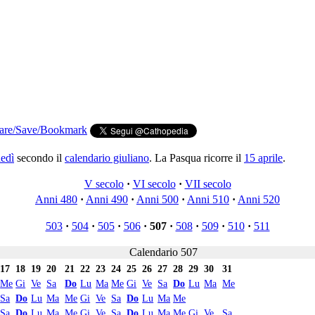
nedì
secondo il
calendario giuliano
. La Pasqua ricorre il
15 aprile
.
V secolo
·
VI secolo
·
VII secolo
Anni 480
·
Anni 490
·
Anni 500
·
Anni 510
·
Anni 520
503
·
504
·
505
·
506
·
507
·
508
·
509
·
510
·
511
Calendario 507
17
18
19
20
21
22
23
24
25
26
27
28
29
30
31
Me
Gi
Ve
Sa
Do
Lu
Ma
Me
Gi
Ve
Sa
Do
Lu
Ma
Me
Sa
Do
Lu
Ma
Me
Gi
Ve
Sa
Do
Lu
Ma
Me
Sa
Do
Lu
Ma
Me
Gi
Ve
Sa
Do
Lu
Ma
Me
Gi
Ve
Sa