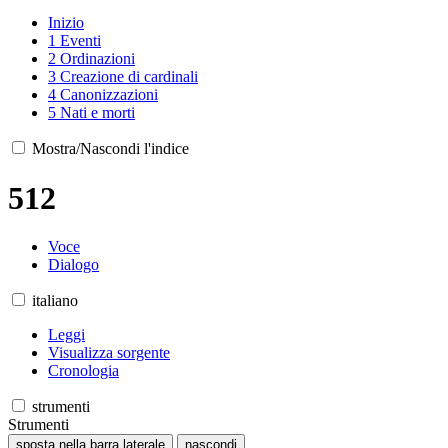
Inizio
1
Eventi
2
Ordinazioni
3
Creazione di cardinali
4
Canonizzazioni
5
Nati e morti
Mostra/Nascondi l'indice
512
Voce
Dialogo
italiano
Leggi
Visualizza sorgente
Cronologia
strumenti
Strumenti
sposta nella barra laterale
nascondi