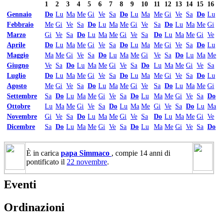
1
2
3
4
5
6
7
8
9
10
11
12
13
14
15
16
Gennaio
Do
Lu
Ma
Me
Gi
Ve
Sa
Do
Lu
Ma
Me
Gi
Ve
Sa
Do
Lu
Febbraio
Me
Gi
Ve
Sa
Do
Lu
Ma
Me
Gi
Ve
Sa
Do
Lu
Ma
Me
Gi
Marzo
Gi
Ve
Sa
Do
Lu
Ma
Me
Gi
Ve
Sa
Do
Lu
Ma
Me
Gi
Ve
Aprile
Do
Lu
Ma
Me
Gi
Ve
Sa
Do
Lu
Ma
Me
Gi
Ve
Sa
Do
Lu
Maggio
Ma
Me
Gi
Ve
Sa
Do
Lu
Ma
Me
Gi
Ve
Sa
Do
Lu
Ma
Me
Giugno
Ve
Sa
Do
Lu
Ma
Me
Gi
Ve
Sa
Do
Lu
Ma
Me
Gi
Ve
Sa
Luglio
Do
Lu
Ma
Me
Gi
Ve
Sa
Do
Lu
Ma
Me
Gi
Ve
Sa
Do
Lu
Agosto
Me
Gi
Ve
Sa
Do
Lu
Ma
Me
Gi
Ve
Sa
Do
Lu
Ma
Me
Gi
Settembre
Sa
Do
Lu
Ma
Me
Gi
Ve
Sa
Do
Lu
Ma
Me
Gi
Ve
Sa
Do
Ottobre
Lu
Ma
Me
Gi
Ve
Sa
Do
Lu
Ma
Me
Gi
Ve
Sa
Do
Lu
Ma
Novembre
Gi
Ve
Sa
Do
Lu
Ma
Me
Gi
Ve
Sa
Do
Lu
Ma
Me
Gi
Ve
Dicembre
Sa
Do
Lu
Ma
Me
Gi
Ve
Sa
Do
Lu
Ma
Me
Gi
Ve
Sa
Do
È in carica
papa Simmaco
, compie 14 anni di
pontificato il
22 novembre
.
Eventi
Ordinazioni