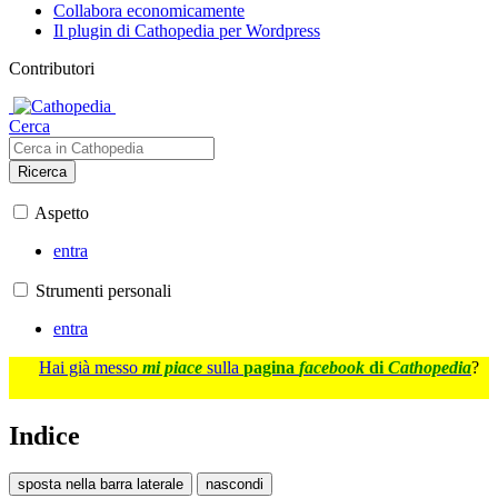
Collabora economicamente
Il plugin di Cathopedia per Wordpress
Contributori
Cerca
Ricerca
Aspetto
entra
Strumenti personali
entra
Hai già messo
mi piace
sulla
pagina
facebook
di
Cathopedia
?
Indice
sposta nella barra laterale
nascondi