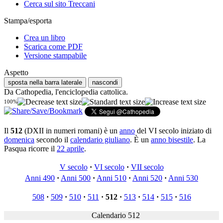
Cerca sul sito Treccani
Stampa/esporta
Crea un libro
Scarica come PDF
Versione stampabile
Aspetto
sposta nella barra laterale
nascondi
Da Cathopedia, l'enciclopedia cattolica.
100%
Il
512
(DXII in numeri romani) è un
anno
del VI secolo iniziato di
domenica
secondo il
calendario giuliano
. È un
anno bisestile
. La
Pasqua ricorre il
22 aprile
.
V secolo
·
VI secolo
·
VII secolo
Anni 490
·
Anni 500
·
Anni 510
·
Anni 520
·
Anni 530
508
·
509
·
510
·
511
·
512
·
513
·
514
·
515
·
516
Calendario 512