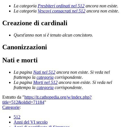
La categoria
Presbiteri ordinati nel 512
ancora non esiste
.
La categoria
Vescovi consacrati nel 512
ancora non esiste
.
Creazione di cardinali
Quest'anno non si è tenuto alcun concistoro.
Canonizzazioni
Nati e morti
La pagina
Nati nel 512
ancora non esiste. Si veda nel
frattempo la
categoria
corrispondente
.
La pagina
Morti nel 512
ancora non esiste. Si veda nel
frattempo la
categoria
corrispondente
.
Estratto da "
https://it.cathopedia.org/w/index.php?
title=512&oldid=71184
"
Categorie
:
512
Anni del VI secolo