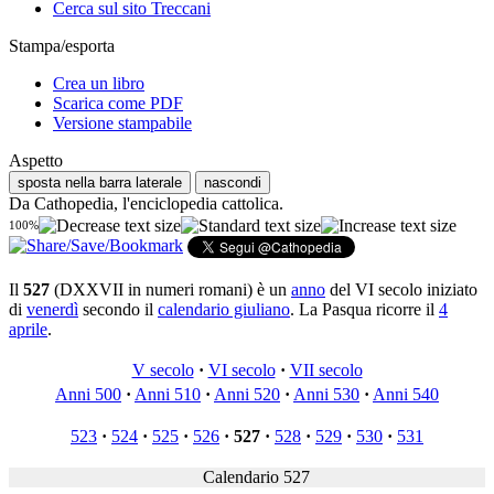
Cerca sul sito Treccani
Stampa/esporta
Crea un libro
Scarica come PDF
Versione stampabile
Aspetto
sposta nella barra laterale
nascondi
Da Cathopedia, l'enciclopedia cattolica.
100%
Il
527
(DXXVII in numeri romani) è un
anno
del VI secolo iniziato
di
venerdì
secondo il
calendario giuliano
. La Pasqua ricorre il
4
aprile
.
V secolo
·
VI secolo
·
VII secolo
Anni 500
·
Anni 510
·
Anni 520
·
Anni 530
·
Anni 540
523
·
524
·
525
·
526
·
527
·
528
·
529
·
530
·
531
Calendario 527