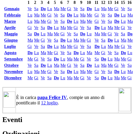
1
2
3
4
5
6
7
8
9
10
11
12
13
14
15
16
Gennaio
Ve
Sa
Do
Lu
Ma
Me
Gi
Ve
Sa
Do
Lu
Ma
Me
Gi
Ve
Sa
Febbraio
Lu
Ma
Me
Gi
Ve
Sa
Do
Lu
Ma
Me
Gi
Ve
Sa
Do
Lu
Ma
Marzo
Lu
Ma
Me
Gi
Ve
Sa
Do
Lu
Ma
Me
Gi
Ve
Sa
Do
Lu
Ma
Aprile
Gi
Ve
Sa
Do
Lu
Ma
Me
Gi
Ve
Sa
Do
Lu
Ma
Me
Gi
Ve
Maggio
Sa
Do
Lu
Ma
Me
Gi
Ve
Sa
Do
Lu
Ma
Me
Gi
Ve
Sa
Do
Giugno
Ma
Me
Gi
Ve
Sa
Do
Lu
Ma
Me
Gi
Ve
Sa
Do
Lu
Ma
Me
Luglio
Gi
Ve
Sa
Do
Lu
Ma
Me
Gi
Ve
Sa
Do
Lu
Ma
Me
Gi
Ve
Agosto
Do
Lu
Ma
Me
Gi
Ve
Sa
Do
Lu
Ma
Me
Gi
Ve
Sa
Do
Lu
Settembre
Me
Gi
Ve
Sa
Do
Lu
Ma
Me
Gi
Ve
Sa
Do
Lu
Ma
Me
Gi
Ottobre
Ve
Sa
Do
Lu
Ma
Me
Gi
Ve
Sa
Do
Lu
Ma
Me
Gi
Ve
Sa
Novembre
Lu
Ma
Me
Gi
Ve
Sa
Do
Lu
Ma
Me
Gi
Ve
Sa
Do
Lu
Ma
Dicembre
Me
Gi
Ve
Sa
Do
Lu
Ma
Me
Gi
Ve
Sa
Do
Lu
Ma
Me
Gi
È in carica
papa Felice IV
, compie un anno di
pontificato il
12 luglio
.
Eventi
Ordinazioni