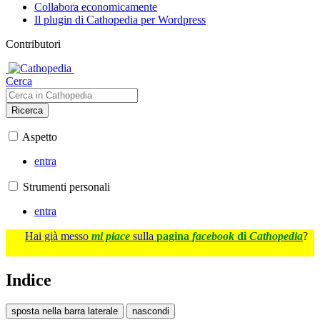
Collabora economicamente
Il plugin di Cathopedia per Wordpress
Contributori
Cerca
Ricerca
Aspetto
entra
Strumenti personali
entra
Hai già messo
mi piace
sulla
pagina
facebook
di
Cathopedia
?
Indice
sposta nella barra laterale
nascondi