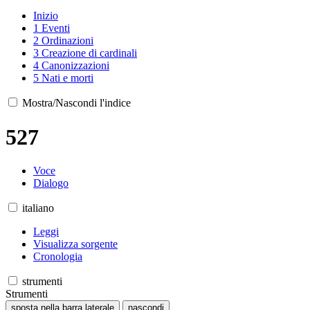
Inizio
1
Eventi
2
Ordinazioni
3
Creazione di cardinali
4
Canonizzazioni
5
Nati e morti
Mostra/Nascondi l'indice
527
Voce
Dialogo
italiano
Leggi
Visualizza sorgente
Cronologia
strumenti
Strumenti
sposta nella barra laterale
nascondi