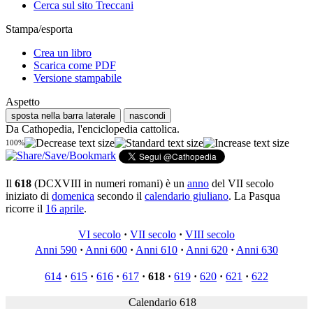
Cerca sul sito Treccani
Stampa/esporta
Crea un libro
Scarica come PDF
Versione stampabile
Aspetto
sposta nella barra laterale
nascondi
Da Cathopedia, l'enciclopedia cattolica.
100%
Il
618
(DCXVIII in numeri romani) è un
anno
del VII secolo
iniziato di
domenica
secondo il
calendario giuliano
. La Pasqua
ricorre il
16 aprile
.
VI secolo
·
VII secolo
·
VIII secolo
Anni 590
·
Anni 600
·
Anni 610
·
Anni 620
·
Anni 630
614
·
615
·
616
·
617
·
618
·
619
·
620
·
621
·
622
Calendario 618