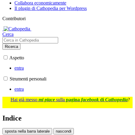
Collabora economicamente
Il plugin di Cathopedia per Wordpress
Contributori
Cerca
Ricerca
Aspetto
entra
Strumenti personali
entra
Hai già messo
mi piace
sulla
pagina
facebook
di
Cathopedia
?
Indice
sposta nella barra laterale
nascondi