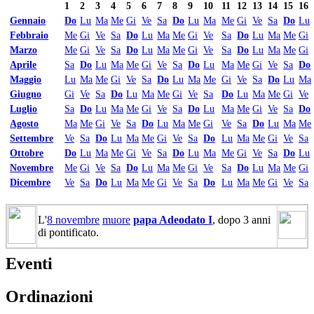
1
2
3
4
5
6
7
8
9
10
11
12
13
14
15
16
Gennaio
Do
Lu
Ma
Me
Gi
Ve
Sa
Do
Lu
Ma
Me
Gi
Ve
Sa
Do
Lu
Febbraio
Me
Gi
Ve
Sa
Do
Lu
Ma
Me
Gi
Ve
Sa
Do
Lu
Ma
Me
Gi
Marzo
Me
Gi
Ve
Sa
Do
Lu
Ma
Me
Gi
Ve
Sa
Do
Lu
Ma
Me
Gi
Aprile
Sa
Do
Lu
Ma
Me
Gi
Ve
Sa
Do
Lu
Ma
Me
Gi
Ve
Sa
Do
Maggio
Lu
Ma
Me
Gi
Ve
Sa
Do
Lu
Ma
Me
Gi
Ve
Sa
Do
Lu
Ma
Giugno
Gi
Ve
Sa
Do
Lu
Ma
Me
Gi
Ve
Sa
Do
Lu
Ma
Me
Gi
Ve
Luglio
Sa
Do
Lu
Ma
Me
Gi
Ve
Sa
Do
Lu
Ma
Me
Gi
Ve
Sa
Do
Agosto
Ma
Me
Gi
Ve
Sa
Do
Lu
Ma
Me
Gi
Ve
Sa
Do
Lu
Ma
Me
Settembre
Ve
Sa
Do
Lu
Ma
Me
Gi
Ve
Sa
Do
Lu
Ma
Me
Gi
Ve
Sa
Ottobre
Do
Lu
Ma
Me
Gi
Ve
Sa
Do
Lu
Ma
Me
Gi
Ve
Sa
Do
Lu
Novembre
Me
Gi
Ve
Sa
Do
Lu
Ma
Me
Gi
Ve
Sa
Do
Lu
Ma
Me
Gi
Dicembre
Ve
Sa
Do
Lu
Ma
Me
Gi
Ve
Sa
Do
Lu
Ma
Me
Gi
Ve
Sa
L'
8 novembre
muore
papa Adeodato I
, dopo 3 anni
di pontificato.
Eventi
Ordinazioni