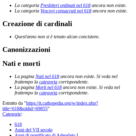
La categoria
Presbiteri ordinati nel 618
ancora non esiste
.
La categoria
Vescovi consacrati nel 618
ancora non esiste
.
Creazione di cardinali
Quest'anno non si è tenuto alcun concistoro.
Canonizzazioni
Nati e morti
La pagina
Nati nel 618
ancora non esiste. Si veda nel
frattempo la
categoria
corrispondente
.
La pagina
Morti nel 618
ancora non esiste. Si veda nel
frattempo la
categoria
corrispondente
.
Estratto da "
https://it.cathopedia.org/w/index.php?
title=618&oldid=69855
"
Categorie
:
618
Anni del VII secolo
Anni di pontificato di Adeodato I