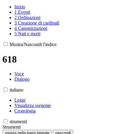
Inizio
1
Eventi
2
Ordinazioni
3
Creazione di cardinali
4
Canonizzazioni
5
Nati e morti
Mostra/Nascondi l'indice
618
Voce
Dialogo
italiano
Leggi
Visualizza sorgente
Cronologia
strumenti
Strumenti
sposta nella barra laterale
nascondi