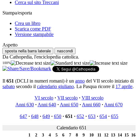
Cerca sul sito Treccani
Stampa/esporta
Crea un libro
Scarica come PDF
Versione stampabile
Aspetto
sposta nella barra laterale
nascondi
Da Cathopedia, l'enciclopedia cattolica.
100%
Il
651
(DCLI in numeri romani) è un
anno
del VII secolo iniziato di
sabato
secondo il
calendario giuliano
. La Pasqua ricorre il
17 aprile
.
VI secolo
·
VII secolo
·
VIII secolo
Anni 630
·
Anni 640
·
Anni 650
·
Anni 660
·
Anni 670
647
·
648
·
649
·
650
·
651
·
652
·
653
·
654
·
655
Calendario 651
1
2
3
4
5
6
7
8
9
10
11
12
13
14
15
16