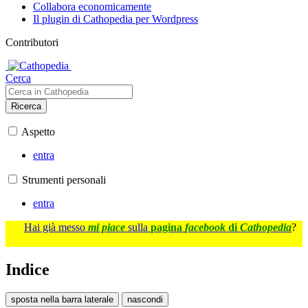
Collabora economicamente
Il plugin di Cathopedia per Wordpress
Contributori
Cerca
Ricerca
Aspetto
entra
Strumenti personali
entra
Hai già messo
mi piace
sulla
pagina
facebook
di
Cathopedia
?
Indice
sposta nella barra laterale
nascondi