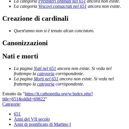
La categoria
Presbiteri ordinati nel 651
ancora non esiste
.
La categoria
Vescovi consacrati nel 651
ancora non esiste
.
Creazione di cardinali
Quest'anno non si è tenuto alcun concistoro.
Canonizzazioni
Nati e morti
La pagina
Nati nel 651
ancora non esiste. Si veda nel
frattempo la
categoria
corrispondente
.
La pagina
Morti nel 651
ancora non esiste. Si veda nel
frattempo la
categoria
corrispondente
.
Estratto da "
https://it.cathopedia.org/w/index.php?
title=651&oldid=69822
"
Categorie
:
651
Anni del VII secolo
Anni di pontificato di Martino I