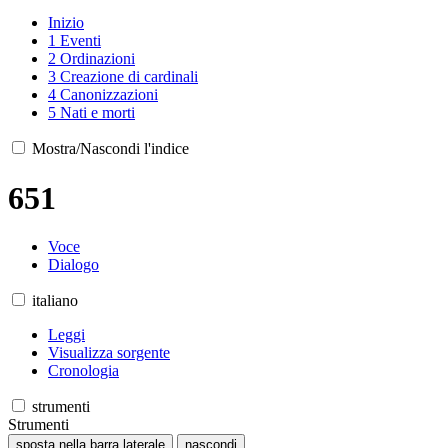
Inizio
1
Eventi
2
Ordinazioni
3
Creazione di cardinali
4
Canonizzazioni
5
Nati e morti
Mostra/Nascondi l'indice
651
Voce
Dialogo
italiano
Leggi
Visualizza sorgente
Cronologia
strumenti
Strumenti
sposta nella barra laterale
nascondi