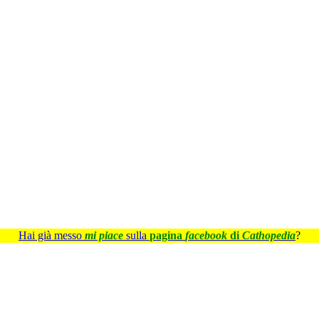
Hai già messo
mi piace
sulla
pagina
facebook
di
Cathopedia
?