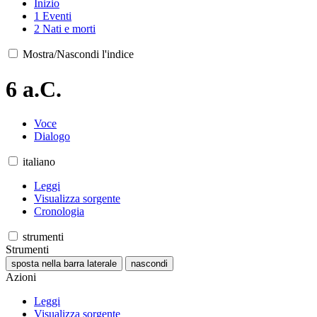
Inizio
1
Eventi
2
Nati e morti
Mostra/Nascondi l'indice
6 a.C.
Voce
Dialogo
italiano
Leggi
Visualizza sorgente
Cronologia
strumenti
Strumenti
sposta nella barra laterale
nascondi
Azioni
Leggi
Visualizza sorgente