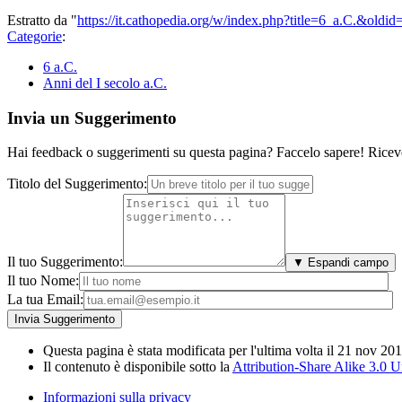
Estratto da "
https://it.cathopedia.org/w/index.php?title=6_a.C.&oldi
Categorie
:
6 a.C.
Anni del I secolo a.C.
Invia un Suggerimento
Hai feedback o suggerimenti su questa pagina? Faccelo sapere! Riceve
Titolo del Suggerimento:
Il tuo Suggerimento:
▼ Espandi campo
Il tuo Nome:
La tua Email:
Questa pagina è stata modificata per l'ultima volta il 21 nov 201
Il contenuto è disponibile sotto la
Attribution-Share Alike 3.0 
Informazioni sulla privacy