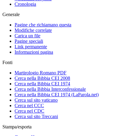
Cronologia
Generale
Pagine che richiamano questa
Modifiche correlate
Carica un file
Pagine speciali
Link permanente
Informazioni pagina
Fonti
Martirologio Romano PDF
Cerca nella Bibbia CEI 2008
Cerca nella Bibbia CEI 1974
Cerca nella Bibbia Interconfessionale
Cerca nella Bibbia CEI 1974 (LaParola.net)
Cerca sul sito vaticano
Cerca nel CCC
Cerca nel CDC
Cerca sul sito Treccani
Stampa/esporta