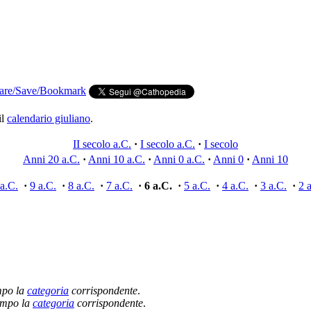
il
calendario giuliano
.
II secolo a.C.
·
I secolo a.C.
·
I secolo
Anni 20 a.C.
·
Anni 10 a.C.
·
Anni 0 a.C.
·
Anni 0
·
Anni 10
a.C.
·
9 a.C.
·
8 a.C.
·
7 a.C.
·
6 a.C.
·
5 a.C.
·
4 a.C.
·
3 a.C.
·
2 
empo la
categoria
corrispondente
.
tempo la
categoria
corrispondente
.