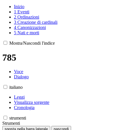
Inizio
1
Eventi
2
Ordinazioni
3
Creazione di cardinali
4
Canonizzazioni
5
Nati e morti
Mostra/Nascondi l'indice
785
Voce
Dialogo
italiano
Leggi
Visualizza sorgente
Cronologia
strumenti
Strumenti
sposta nella barra laterale
nascondi