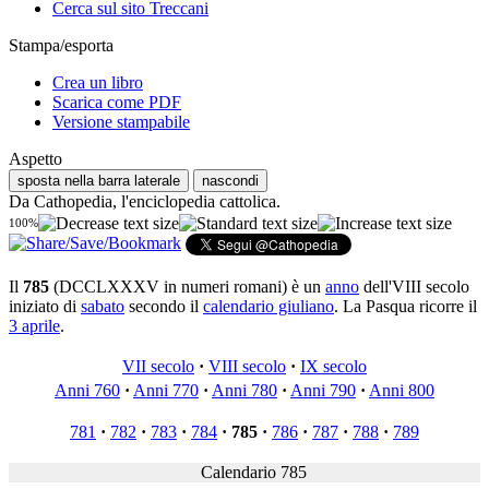
Cerca sul sito Treccani
Stampa/esporta
Crea un libro
Scarica come PDF
Versione stampabile
Aspetto
sposta nella barra laterale
nascondi
Da Cathopedia, l'enciclopedia cattolica.
100%
Il
785
(DCCLXXXV in numeri romani) è un
anno
dell'VIII secolo
iniziato di
sabato
secondo il
calendario giuliano
. La Pasqua ricorre il
3 aprile
.
VII secolo
·
VIII secolo
·
IX secolo
Anni 760
·
Anni 770
·
Anni 780
·
Anni 790
·
Anni 800
781
·
782
·
783
·
784
·
785
·
786
·
787
·
788
·
789
Calendario 785