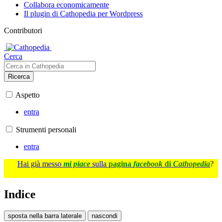
Collabora economicamente
Il plugin di Cathopedia per Wordpress
Contributori
Cerca
Ricerca
Aspetto
entra
Strumenti personali
entra
Hai già messo
mi piace
sulla
pagina
facebook
di
Cathopedia
?
Indice
sposta nella barra laterale
nascondi