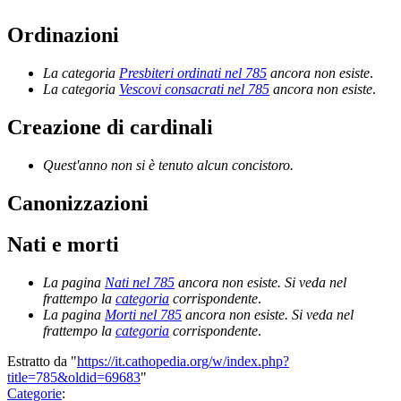
Ordinazioni
La categoria
Presbiteri ordinati nel 785
ancora non esiste
.
La categoria
Vescovi consacrati nel 785
ancora non esiste
.
Creazione di cardinali
Quest'anno non si è tenuto alcun concistoro.
Canonizzazioni
Nati e morti
La pagina
Nati nel 785
ancora non esiste. Si veda nel
frattempo la
categoria
corrispondente
.
La pagina
Morti nel 785
ancora non esiste. Si veda nel
frattempo la
categoria
corrispondente
.
Estratto da "
https://it.cathopedia.org/w/index.php?
title=785&oldid=69683
"
Categorie
: