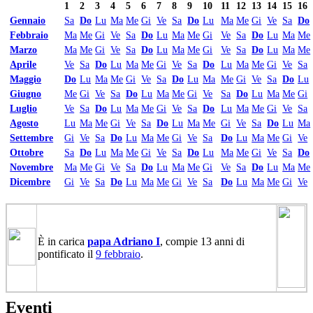
1
2
3
4
5
6
7
8
9
10
11
12
13
14
15
16
Gennaio
Sa
Do
Lu
Ma
Me
Gi
Ve
Sa
Do
Lu
Ma
Me
Gi
Ve
Sa
Do
Febbraio
Ma
Me
Gi
Ve
Sa
Do
Lu
Ma
Me
Gi
Ve
Sa
Do
Lu
Ma
Me
Marzo
Ma
Me
Gi
Ve
Sa
Do
Lu
Ma
Me
Gi
Ve
Sa
Do
Lu
Ma
Me
Aprile
Ve
Sa
Do
Lu
Ma
Me
Gi
Ve
Sa
Do
Lu
Ma
Me
Gi
Ve
Sa
Maggio
Do
Lu
Ma
Me
Gi
Ve
Sa
Do
Lu
Ma
Me
Gi
Ve
Sa
Do
Lu
Giugno
Me
Gi
Ve
Sa
Do
Lu
Ma
Me
Gi
Ve
Sa
Do
Lu
Ma
Me
Gi
Luglio
Ve
Sa
Do
Lu
Ma
Me
Gi
Ve
Sa
Do
Lu
Ma
Me
Gi
Ve
Sa
Agosto
Lu
Ma
Me
Gi
Ve
Sa
Do
Lu
Ma
Me
Gi
Ve
Sa
Do
Lu
Ma
Settembre
Gi
Ve
Sa
Do
Lu
Ma
Me
Gi
Ve
Sa
Do
Lu
Ma
Me
Gi
Ve
Ottobre
Sa
Do
Lu
Ma
Me
Gi
Ve
Sa
Do
Lu
Ma
Me
Gi
Ve
Sa
Do
Novembre
Ma
Me
Gi
Ve
Sa
Do
Lu
Ma
Me
Gi
Ve
Sa
Do
Lu
Ma
Me
Dicembre
Gi
Ve
Sa
Do
Lu
Ma
Me
Gi
Ve
Sa
Do
Lu
Ma
Me
Gi
Ve
È in carica
papa Adriano I
, compie 13 anni di
pontificato il
9 febbraio
.
Eventi