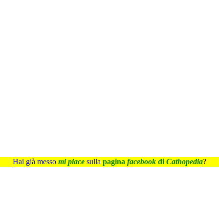
Hai già messo
mi piace
sulla
pagina
facebook
di
Cathopedia
?