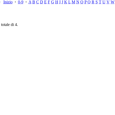
ce
Inizio
·
0-9
·
A
B
C
D
E
F
G
H
I
J
K
L
M
N
O
P
Q
R
S
T
U
V
W
totale di 4.