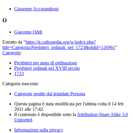
Giuseppe Accoramboni
O
Giacomo Oddi
Estratto da "
https://it.cathopedia.org/w/index.php?
title=Categoria:Presbiteri_ordinati_nel_1723&oldid=126961
"
Categorie
:
Presbiteri per anno di ordinazione
Presbiteri ordinati nel XVIII secolo
1723
Categoria nascosta:
Categorie gestite dal template Persona
Questa pagina è stata modificata per l'ultima volta il 14 feb
2011 alle 17:42.
Il contenuto è disponibile sotto la
Attribution-Share Alike 3.0
Unported
.
Informazioni sulla privacy