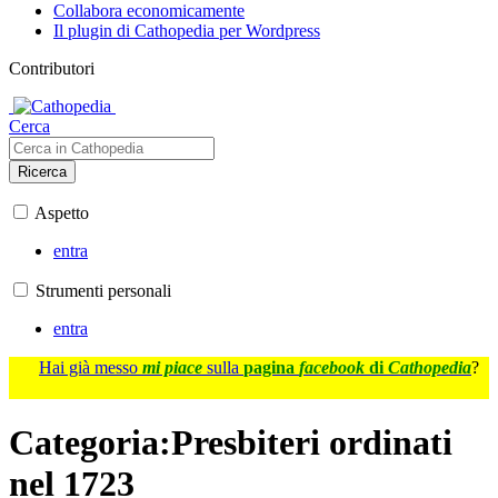
Collabora economicamente
Il plugin di Cathopedia per Wordpress
Contributori
Cerca
Ricerca
Aspetto
entra
Strumenti personali
entra
Hai già messo
mi piace
sulla
pagina
facebook
di
Cathopedia
?
Categoria
:
Presbiteri ordinati
nel 1723