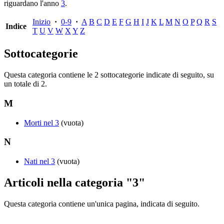
riguardano l'anno
3
.
Inizio
·
0-9
·
A
B
C
D
E
F
G
H
I
J
K
L
M
N
O
P
Q
R
S
Indice
T
U
V
W
X
Y
Z
Sottocategorie
Questa categoria contiene le 2 sottocategorie indicate di seguito, su
un totale di 2.
M
Morti nel 3
(vuota)
N
Nati nel 3
(vuota)
Articoli nella categoria "3"
Questa categoria contiene un'unica pagina, indicata di seguito.