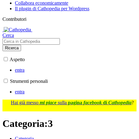
Collabora economicamente
Il plugin di Cathopedia per Wordpress
Contributori
Cerca
Ricerca
Aspetto
entra
Strumenti personali
entra
Hai già messo
mi piace
sulla
pagina
facebook
di
Cathopedia
?
Categoria
:
3
Categoria