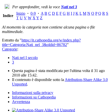
Per approfondire, vedi la voce
Nati nel 3
Inizio
·
0-9
·
A
B
C
D
E
F
G
H
I
J
K
L
M
N
O
P
Q
R
S
Indice
T
U
V
W
X
Y
Z
Al momento la categoria non contiene alcuna pagina o file
multimediale.
Estratto da "
https://it.cathopedia.org/w/index.php?
title=Categoria:Nati_nel_3&oldid=86782
"
Categorie
:
Nati nel I secolo
3
Questa pagina è stata modificata per l'ultima volta il 31 ago
2010 alle 15:42.
Il contenuto è disponibile sotto la
Attribution-Share Alike 3.0
Unported
.
Informazioni sulla privacy
Informazioni su Cathopedia
Avvertenza