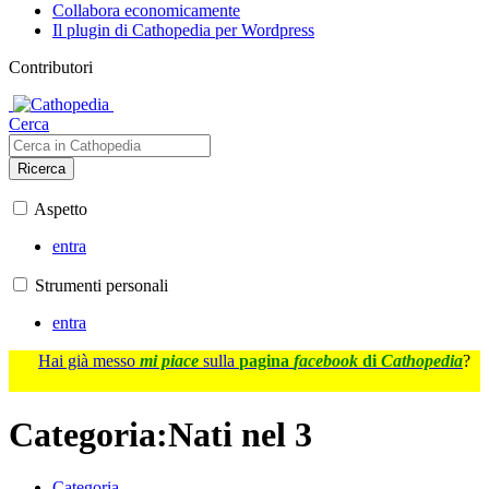
Collabora economicamente
Il plugin di Cathopedia per Wordpress
Contributori
Cerca
Ricerca
Aspetto
entra
Strumenti personali
entra
Hai già messo
mi piace
sulla
pagina
facebook
di
Cathopedia
?
Categoria
:
Nati nel 3
Categoria