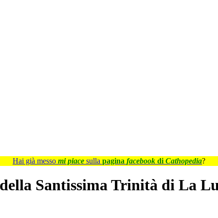
Hai già messo
mi piace
sulla
pagina
facebook
di
Cathopedia
?
ella Santissima Trinità di La L