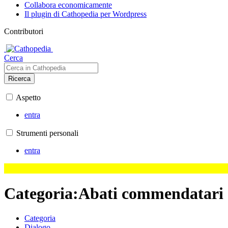
Collabora economicamente
Il plugin di Cathopedia per Wordpress
Contributori
Cerca
Ricerca
Aspetto
entra
Strumenti personali
entra
Categoria
:
Abati commendatari d
Categoria
Dialogo