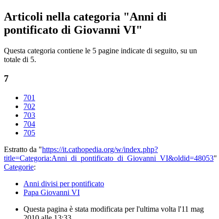
Articoli nella categoria "Anni di
pontificato di Giovanni VI"
Questa categoria contiene le 5 pagine indicate di seguito, su un
totale di 5.
7
701
702
703
704
705
Estratto da "
https://it.cathopedia.org/w/index.php?
title=Categoria:Anni_di_pontificato_di_Giovanni_VI&oldid=48053
"
Categorie
:
Anni divisi per pontificato
Papa Giovanni VI
Questa pagina è stata modificata per l'ultima volta l'11 mag
2010 alle 13:33.