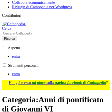
Collabora economicamente
Il plugin di Cathopedia per Wordpress
Contributori
Cerca
Ricerca
Aspetto
entra
Strumenti personali
entra
Hai già messo
mi piace
sulla
pagina
facebook
di
Cathopedia
?
Categoria
:
Anni di pontificato
di Giovanni VI