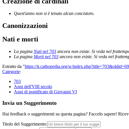
Creazione di cardinali
Quest'anno non si è tenuto alcun concistoro.
Canonizzazioni
Nati e morti
La pagina
Nati nel 703
ancora non esiste. Si veda nel frattemp
La pagina
Morti nel 703
ancora non esiste. Si veda nel frattem
Estratto da "
https://it.cathopedia.org/w/index.php?title=703&oldid=6
Categorie
:
703
Anni dell'VIII secolo
Anni di pontificato di Giovanni VI
Invia un Suggerimento
Hai feedback o suggerimenti su questa pagina? Faccelo sapere! Riceve
Titolo del Suggerimento: