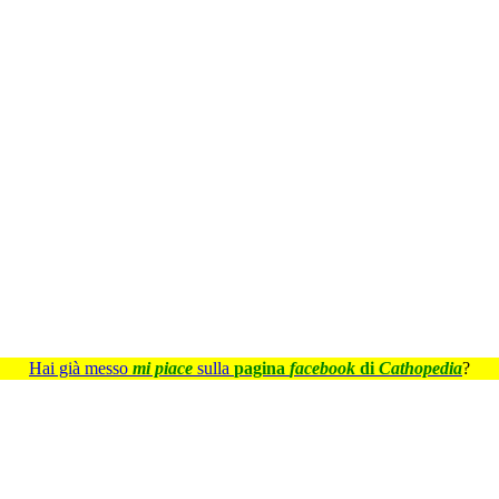
Hai già messo
mi piace
sulla
pagina
facebook
di
Cathopedia
?