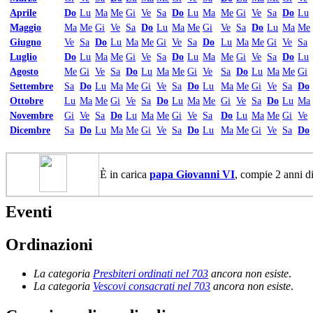
Aprile
Do
Lu
Ma
Me
Gi
Ve
Sa
Do
Lu
Ma
Me
Gi
Ve
Sa
Do
Lu
Maggio
Ma
Me
Gi
Ve
Sa
Do
Lu
Ma
Me
Gi
Ve
Sa
Do
Lu
Ma
Me
Giugno
Ve
Sa
Do
Lu
Ma
Me
Gi
Ve
Sa
Do
Lu
Ma
Me
Gi
Ve
Sa
Luglio
Do
Lu
Ma
Me
Gi
Ve
Sa
Do
Lu
Ma
Me
Gi
Ve
Sa
Do
Lu
Agosto
Me
Gi
Ve
Sa
Do
Lu
Ma
Me
Gi
Ve
Sa
Do
Lu
Ma
Me
Gi
Settembre
Sa
Do
Lu
Ma
Me
Gi
Ve
Sa
Do
Lu
Ma
Me
Gi
Ve
Sa
Do
Ottobre
Lu
Ma
Me
Gi
Ve
Sa
Do
Lu
Ma
Me
Gi
Ve
Sa
Do
Lu
Ma
Novembre
Gi
Ve
Sa
Do
Lu
Ma
Me
Gi
Ve
Sa
Do
Lu
Ma
Me
Gi
Ve
Dicembre
Sa
Do
Lu
Ma
Me
Gi
Ve
Sa
Do
Lu
Ma
Me
Gi
Ve
Sa
Do
È in carica
papa Giovanni VI
, compie 2 anni di
Eventi
Ordinazioni
La categoria
Presbiteri ordinati nel 703
ancora non esiste
.
La categoria
Vescovi consacrati nel 703
ancora non esiste
.