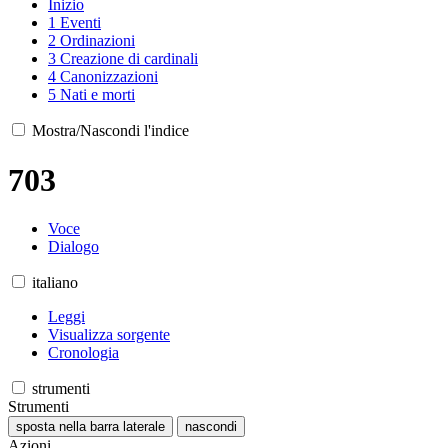
Inizio
1
Eventi
2
Ordinazioni
3
Creazione di cardinali
4
Canonizzazioni
5
Nati e morti
Mostra/Nascondi l'indice
703
Voce
Dialogo
italiano
Leggi
Visualizza sorgente
Cronologia
strumenti
Strumenti
sposta nella barra laterale
nascondi
Azioni