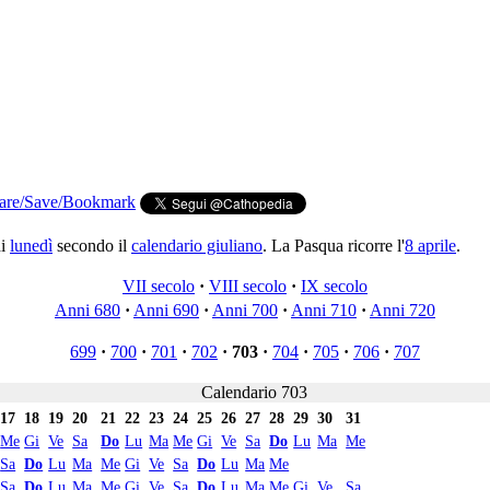
di
lunedì
secondo il
calendario giuliano
. La Pasqua ricorre l'
8 aprile
.
VII secolo
·
VIII secolo
·
IX secolo
Anni 680
·
Anni 690
·
Anni 700
·
Anni 710
·
Anni 720
699
·
700
·
701
·
702
·
703
·
704
·
705
·
706
·
707
Calendario 703
17
18
19
20
21
22
23
24
25
26
27
28
29
30
31
Me
Gi
Ve
Sa
Do
Lu
Ma
Me
Gi
Ve
Sa
Do
Lu
Ma
Me
Sa
Do
Lu
Ma
Me
Gi
Ve
Sa
Do
Lu
Ma
Me
Sa
Do
Lu
Ma
Me
Gi
Ve
Sa
Do
Lu
Ma
Me
Gi
Ve
Sa