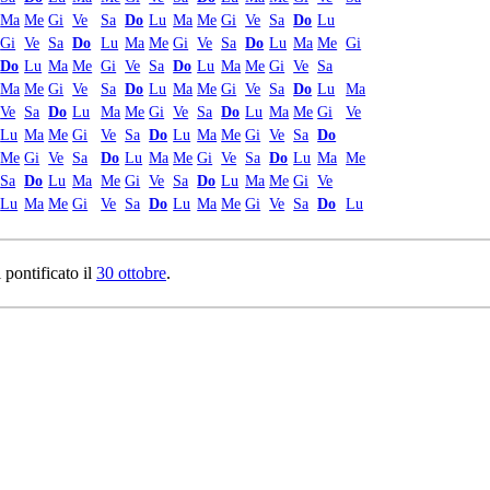
Ma
Me
Gi
Ve
Sa
Do
Lu
Ma
Me
Gi
Ve
Sa
Do
Lu
Gi
Ve
Sa
Do
Lu
Ma
Me
Gi
Ve
Sa
Do
Lu
Ma
Me
Gi
Do
Lu
Ma
Me
Gi
Ve
Sa
Do
Lu
Ma
Me
Gi
Ve
Sa
Ma
Me
Gi
Ve
Sa
Do
Lu
Ma
Me
Gi
Ve
Sa
Do
Lu
Ma
Ve
Sa
Do
Lu
Ma
Me
Gi
Ve
Sa
Do
Lu
Ma
Me
Gi
Ve
Lu
Ma
Me
Gi
Ve
Sa
Do
Lu
Ma
Me
Gi
Ve
Sa
Do
Me
Gi
Ve
Sa
Do
Lu
Ma
Me
Gi
Ve
Sa
Do
Lu
Ma
Me
Sa
Do
Lu
Ma
Me
Gi
Ve
Sa
Do
Lu
Ma
Me
Gi
Ve
Lu
Ma
Me
Gi
Ve
Sa
Do
Lu
Ma
Me
Gi
Ve
Sa
Do
Lu
 pontificato il
30 ottobre
.