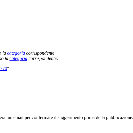
o la
categoria
corrispondente
.
po la
categoria
corrispondente
.
9770
"
rai un'email per confermare il suggerimento prima della pubblicazione