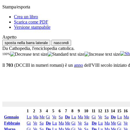
Stampa/esporta
Crea un libro
Scarica come PDF
Versione stampabile
Aspetto
sposta nella barra laterale
nascondi
Da Cathopedia, l'enciclopedia cattolica.
100%
Il
703
(DCCIII in numeri romani) è un
anno
dell'VIII secolo iniziato 
1
2
3
4
5
6
7
8
9
10
11
12
13
14
15
16
Gennaio
Lu
Ma
Me
Gi
Ve
Sa
Do
Lu
Ma
Me
Gi
Ve
Sa
Do
Lu
Ma
Febbraio
Gi
Ve
Sa
Do
Lu
Ma
Me
Gi
Ve
Sa
Do
Lu
Ma
Me
Gi
Ve
Marzo
Gi
Ve
Sa
Do
Lu
Ma
Me
Gi
Ve
Sa
Do
Lu
Ma
Me
Gi
Ve