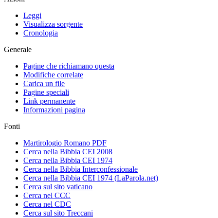
Leggi
Visualizza sorgente
Cronologia
Generale
Pagine che richiamano questa
Modifiche correlate
Carica un file
Pagine speciali
Link permanente
Informazioni pagina
Fonti
Martirologio Romano PDF
Cerca nella Bibbia CEI 2008
Cerca nella Bibbia CEI 1974
Cerca nella Bibbia Interconfessionale
Cerca nella Bibbia CEI 1974 (LaParola.net)
Cerca sul sito vaticano
Cerca nel CCC
Cerca nel CDC
Cerca sul sito Treccani