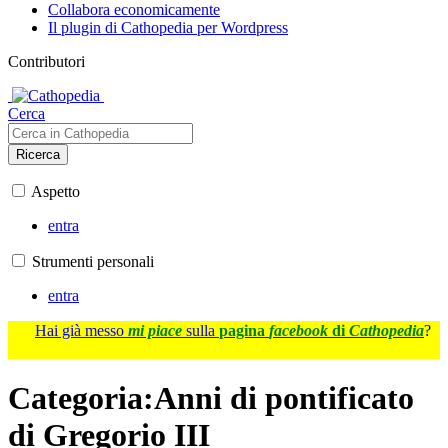
Collabora economicamente
Il plugin di Cathopedia per Wordpress
Contributori
Cerca
Ricerca
Aspetto
entra
Strumenti personali
entra
Hai già messo
mi piace
sulla
pagina
facebook
di
Cathopedia
?
Categoria
:
Anni di pontificato
di Gregorio III