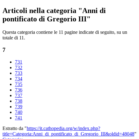
Articoli nella categoria "Anni di
pontificato di Gregorio III"
Questa categoria contiene le 11 pagine indicate di seguito, su un
totale di 11.
7
731
732
733
734
735
736
737
738
739
740
741
Estratto da "
https://it.cathopedia.org/w/index.php?
title=Categoria:Anni_di_pontificato_di_Gregorio_III&oldid=48048
"