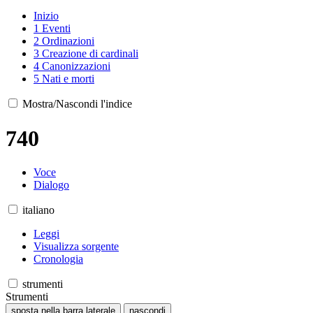
Inizio
1
Eventi
2
Ordinazioni
3
Creazione di cardinali
4
Canonizzazioni
5
Nati e morti
Mostra/Nascondi l'indice
740
Voce
Dialogo
italiano
Leggi
Visualizza sorgente
Cronologia
strumenti
Strumenti
sposta nella barra laterale
nascondi