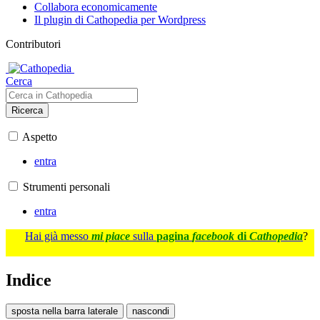
Collabora economicamente
Il plugin di Cathopedia per Wordpress
Contributori
Cerca
Ricerca
Aspetto
entra
Strumenti personali
entra
Hai già messo
mi piace
sulla
pagina
facebook
di
Cathopedia
?
Indice
sposta nella barra laterale
nascondi