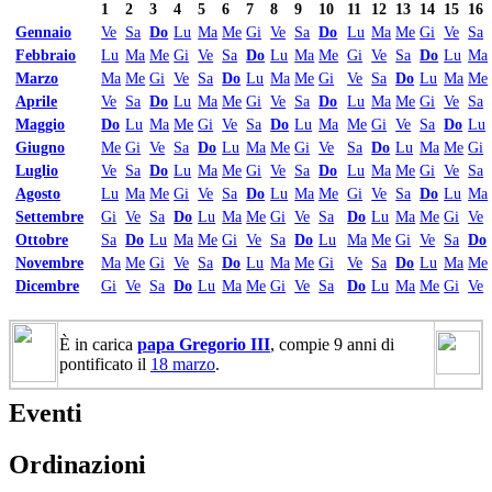
1
2
3
4
5
6
7
8
9
10
11
12
13
14
15
16
Gennaio
Ve
Sa
Do
Lu
Ma
Me
Gi
Ve
Sa
Do
Lu
Ma
Me
Gi
Ve
Sa
Febbraio
Lu
Ma
Me
Gi
Ve
Sa
Do
Lu
Ma
Me
Gi
Ve
Sa
Do
Lu
Ma
Marzo
Ma
Me
Gi
Ve
Sa
Do
Lu
Ma
Me
Gi
Ve
Sa
Do
Lu
Ma
Me
Aprile
Ve
Sa
Do
Lu
Ma
Me
Gi
Ve
Sa
Do
Lu
Ma
Me
Gi
Ve
Sa
Maggio
Do
Lu
Ma
Me
Gi
Ve
Sa
Do
Lu
Ma
Me
Gi
Ve
Sa
Do
Lu
Giugno
Me
Gi
Ve
Sa
Do
Lu
Ma
Me
Gi
Ve
Sa
Do
Lu
Ma
Me
Gi
Luglio
Ve
Sa
Do
Lu
Ma
Me
Gi
Ve
Sa
Do
Lu
Ma
Me
Gi
Ve
Sa
Agosto
Lu
Ma
Me
Gi
Ve
Sa
Do
Lu
Ma
Me
Gi
Ve
Sa
Do
Lu
Ma
Settembre
Gi
Ve
Sa
Do
Lu
Ma
Me
Gi
Ve
Sa
Do
Lu
Ma
Me
Gi
Ve
Ottobre
Sa
Do
Lu
Ma
Me
Gi
Ve
Sa
Do
Lu
Ma
Me
Gi
Ve
Sa
Do
Novembre
Ma
Me
Gi
Ve
Sa
Do
Lu
Ma
Me
Gi
Ve
Sa
Do
Lu
Ma
Me
Dicembre
Gi
Ve
Sa
Do
Lu
Ma
Me
Gi
Ve
Sa
Do
Lu
Ma
Me
Gi
Ve
È in carica
papa Gregorio III
, compie 9 anni di
pontificato il
18 marzo
.
Eventi
Ordinazioni