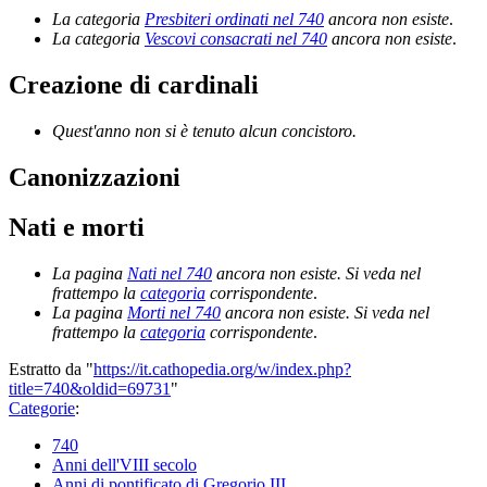
La categoria
Presbiteri ordinati nel 740
ancora non esiste
.
La categoria
Vescovi consacrati nel 740
ancora non esiste
.
Creazione di cardinali
Quest'anno non si è tenuto alcun concistoro.
Canonizzazioni
Nati e morti
La pagina
Nati nel 740
ancora non esiste. Si veda nel
frattempo la
categoria
corrispondente
.
La pagina
Morti nel 740
ancora non esiste. Si veda nel
frattempo la
categoria
corrispondente
.
Estratto da "
https://it.cathopedia.org/w/index.php?
title=740&oldid=69731
"
Categorie
:
740
Anni dell'VIII secolo
Anni di pontificato di Gregorio III