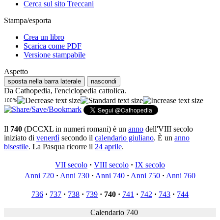
Cerca sul sito Treccani
Stampa/esporta
Crea un libro
Scarica come PDF
Versione stampabile
Aspetto
sposta nella barra laterale
nascondi
Da Cathopedia, l'enciclopedia cattolica.
100%
Il
740
(DCCXL in numeri romani) è un
anno
dell'VIII secolo
iniziato di
venerdì
secondo il
calendario giuliano
. È un
anno
bisestile
. La Pasqua ricorre il
24 aprile
.
VII secolo
·
VIII secolo
·
IX secolo
Anni 720
·
Anni 730
·
Anni 740
·
Anni 750
·
Anni 760
736
·
737
·
738
·
739
·
740
·
741
·
742
·
743
·
744
Calendario 740