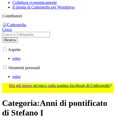
Collabora economicamente
Il plugin di Cathopedia per Wordpress
Contributori
Cerca
Ricerca
Aspetto
entra
Strumenti personali
entra
Hai già messo
mi piace
sulla
pagina
facebook
di
Cathopedia
?
Categoria
:
Anni di pontificato
di Stefano I