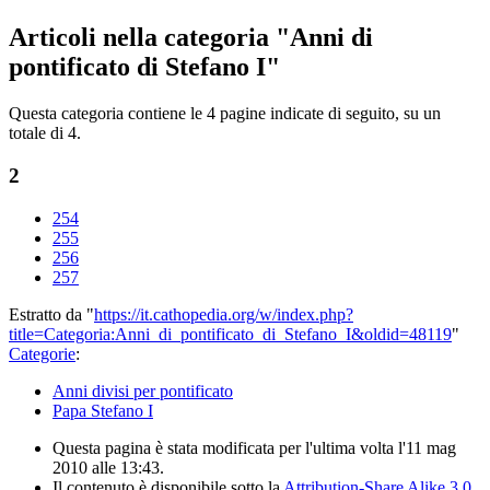
Articoli nella categoria "Anni di
pontificato di Stefano I"
Questa categoria contiene le 4 pagine indicate di seguito, su un
totale di 4.
2
254
255
256
257
Estratto da "
https://it.cathopedia.org/w/index.php?
title=Categoria:Anni_di_pontificato_di_Stefano_I&oldid=48119
"
Categorie
:
Anni divisi per pontificato
Papa Stefano I
Questa pagina è stata modificata per l'ultima volta l'11 mag
2010 alle 13:43.
Il contenuto è disponibile sotto la
Attribution-Share Alike 3.0