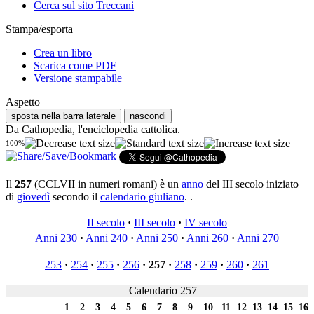
Cerca sul sito Treccani
Stampa/esporta
Crea un libro
Scarica come PDF
Versione stampabile
Aspetto
sposta nella barra laterale
nascondi
Da Cathopedia, l'enciclopedia cattolica.
100%
Il
257
(CCLVII in numeri romani) è un
anno
del III secolo iniziato
di
giovedì
secondo il
calendario giuliano
. .
II secolo
·
III secolo
·
IV secolo
Anni 230
·
Anni 240
·
Anni 250
·
Anni 260
·
Anni 270
253
·
254
·
255
·
256
·
257
·
258
·
259
·
260
·
261
Calendario 257
1
2
3
4
5
6
7
8
9
10
11
12
13
14
15
16