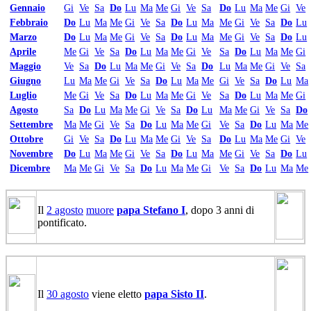
Gennaio
Gi
Ve
Sa
Do
Lu
Ma
Me
Gi
Ve
Sa
Do
Lu
Ma
Me
Gi
Ve
Febbraio
Do
Lu
Ma
Me
Gi
Ve
Sa
Do
Lu
Ma
Me
Gi
Ve
Sa
Do
Lu
Marzo
Do
Lu
Ma
Me
Gi
Ve
Sa
Do
Lu
Ma
Me
Gi
Ve
Sa
Do
Lu
Aprile
Me
Gi
Ve
Sa
Do
Lu
Ma
Me
Gi
Ve
Sa
Do
Lu
Ma
Me
Gi
Maggio
Ve
Sa
Do
Lu
Ma
Me
Gi
Ve
Sa
Do
Lu
Ma
Me
Gi
Ve
Sa
Giugno
Lu
Ma
Me
Gi
Ve
Sa
Do
Lu
Ma
Me
Gi
Ve
Sa
Do
Lu
Ma
Luglio
Me
Gi
Ve
Sa
Do
Lu
Ma
Me
Gi
Ve
Sa
Do
Lu
Ma
Me
Gi
Agosto
Sa
Do
Lu
Ma
Me
Gi
Ve
Sa
Do
Lu
Ma
Me
Gi
Ve
Sa
Do
Settembre
Ma
Me
Gi
Ve
Sa
Do
Lu
Ma
Me
Gi
Ve
Sa
Do
Lu
Ma
Me
Ottobre
Gi
Ve
Sa
Do
Lu
Ma
Me
Gi
Ve
Sa
Do
Lu
Ma
Me
Gi
Ve
Novembre
Do
Lu
Ma
Me
Gi
Ve
Sa
Do
Lu
Ma
Me
Gi
Ve
Sa
Do
Lu
Dicembre
Ma
Me
Gi
Ve
Sa
Do
Lu
Ma
Me
Gi
Ve
Sa
Do
Lu
Ma
Me
Il
2 agosto
muore
papa Stefano I
, dopo 3 anni di
pontificato.
Il
30 agosto
viene eletto
papa Sisto II
.