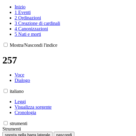
Inizio
1
Eventi
2
Ordinazioni
3
Creazione di cardinali
4
Canonizzazioni
5
Nati e morti
Mostra/Nascondi l'indice
257
Voce
Dialogo
italiano
Leggi
Visualizza sorgente
Cronologia
strumenti
Strumenti
sposta nella barra laterale
nascondi