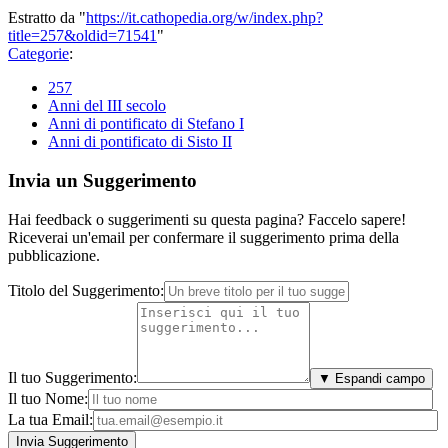
Estratto da "
https://it.cathopedia.org/w/index.php?
title=257&oldid=71541
"
Categorie
:
257
Anni del III secolo
Anni di pontificato di Stefano I
Anni di pontificato di Sisto II
Invia un Suggerimento
Hai feedback o suggerimenti su questa pagina? Faccelo sapere!
Riceverai un'email per confermare il suggerimento prima della
pubblicazione.
Titolo del Suggerimento:
Il tuo Suggerimento:
▼ Espandi campo
Il tuo Nome:
La tua Email: