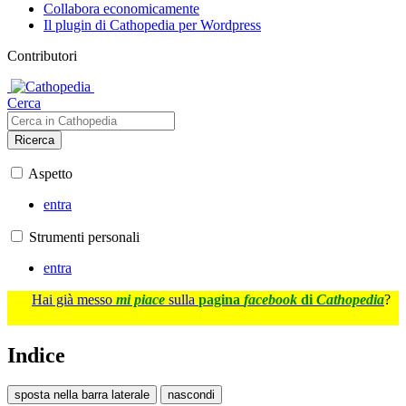
Collabora economicamente
Il plugin di Cathopedia per Wordpress
Contributori
Cerca
Ricerca
Aspetto
entra
Strumenti personali
entra
Hai già messo
mi piace
sulla
pagina
facebook
di
Cathopedia
?
Indice
sposta nella barra laterale
nascondi