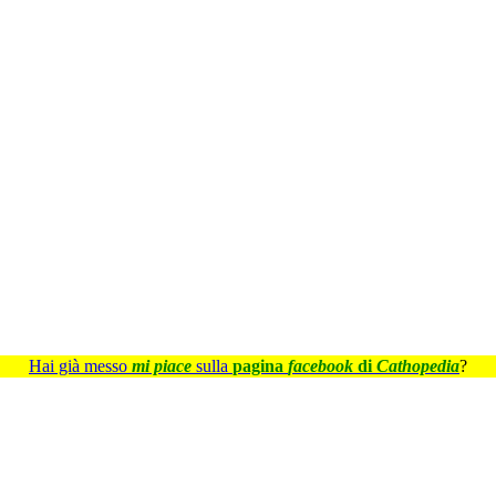
Hai già messo
mi piace
sulla
pagina
facebook
di
Cathopedia
?