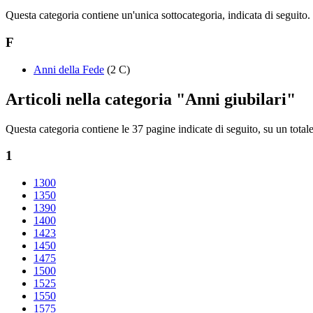
Questa categoria contiene un'unica sottocategoria, indicata di seguito.
F
Anni della Fede
(2 C)
Articoli nella categoria "Anni giubilari"
Questa categoria contiene le 37 pagine indicate di seguito, su un totale
1
1300
1350
1390
1400
1423
1450
1475
1500
1525
1550
1575