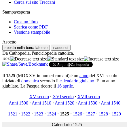
Cerca sul sito Treccani
Stampa/esporta
Crea un libro
Scarica come PDF
Versione stampabile
Aspetto
sposta nella barra laterale
nascondi
Da Cathopedia, l'enciclopedia cattolica.
100%
Il
1525
(MDXXV in numeri romani) è un
anno
del XVI secolo
iniziato di
domenica
secondo il
calendario giuliano
. È un anno
giubilare. La Pasqua ricorre il
16 aprile
.
XV secolo
·
XVI secolo
·
XVII secolo
Anni 1500
·
Anni 1510
·
Anni 1520
·
Anni 1530
·
Anni 1540
1521
·
1522
·
1523
·
1524
·
1525
·
1526
·
1527
·
1528
·
1529
Calendario 1525