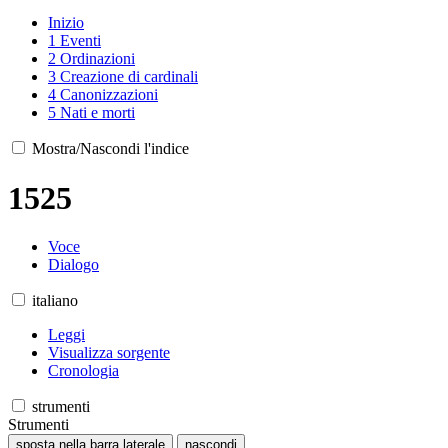
Inizio
1
Eventi
2
Ordinazioni
3
Creazione di cardinali
4
Canonizzazioni
5
Nati e morti
Mostra/Nascondi l'indice
1525
Voce
Dialogo
italiano
Leggi
Visualizza sorgente
Cronologia
strumenti
Strumenti
sposta nella barra laterale
nascondi