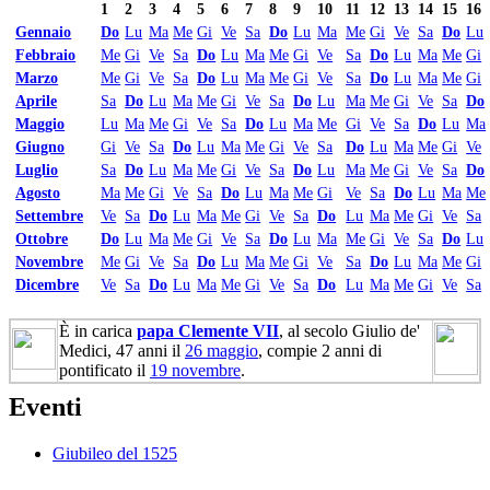
1
2
3
4
5
6
7
8
9
10
11
12
13
14
15
16
Gennaio
Do
Lu
Ma
Me
Gi
Ve
Sa
Do
Lu
Ma
Me
Gi
Ve
Sa
Do
Lu
Febbraio
Me
Gi
Ve
Sa
Do
Lu
Ma
Me
Gi
Ve
Sa
Do
Lu
Ma
Me
Gi
Marzo
Me
Gi
Ve
Sa
Do
Lu
Ma
Me
Gi
Ve
Sa
Do
Lu
Ma
Me
Gi
Aprile
Sa
Do
Lu
Ma
Me
Gi
Ve
Sa
Do
Lu
Ma
Me
Gi
Ve
Sa
Do
Maggio
Lu
Ma
Me
Gi
Ve
Sa
Do
Lu
Ma
Me
Gi
Ve
Sa
Do
Lu
Ma
Giugno
Gi
Ve
Sa
Do
Lu
Ma
Me
Gi
Ve
Sa
Do
Lu
Ma
Me
Gi
Ve
Luglio
Sa
Do
Lu
Ma
Me
Gi
Ve
Sa
Do
Lu
Ma
Me
Gi
Ve
Sa
Do
Agosto
Ma
Me
Gi
Ve
Sa
Do
Lu
Ma
Me
Gi
Ve
Sa
Do
Lu
Ma
Me
Settembre
Ve
Sa
Do
Lu
Ma
Me
Gi
Ve
Sa
Do
Lu
Ma
Me
Gi
Ve
Sa
Ottobre
Do
Lu
Ma
Me
Gi
Ve
Sa
Do
Lu
Ma
Me
Gi
Ve
Sa
Do
Lu
Novembre
Me
Gi
Ve
Sa
Do
Lu
Ma
Me
Gi
Ve
Sa
Do
Lu
Ma
Me
Gi
Dicembre
Ve
Sa
Do
Lu
Ma
Me
Gi
Ve
Sa
Do
Lu
Ma
Me
Gi
Ve
Sa
È in carica
papa Clemente VII
, al secolo Giulio de'
Medici, 47 anni il
26 maggio
, compie 2 anni di
pontificato il
19 novembre
.
Eventi
Giubileo del 1525