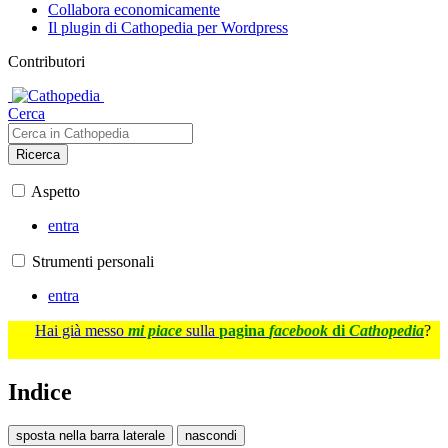
Collabora economicamente
Il plugin di Cathopedia per Wordpress
Contributori
Cerca
Ricerca
Aspetto
entra
Strumenti personali
entra
Hai già messo
mi piace
sulla
pagina
facebook
di
Cathopedia
?
Indice
sposta nella barra laterale
nascondi