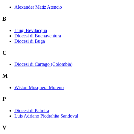
Alexander Matiz Atencio
B
Luigi Bevilacqua
Diocesi di Buenaventura
Diocesi di Buga
C
Diocesi di Cartago (Colombia)
M
Wiston Mosquera Moreno
P
Diocesi di Palmira
Luis Adriano Piedrahita Sandoval
V