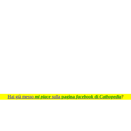
Hai già messo
mi piace
sulla
pagina
facebook
di
Cathopedia
?