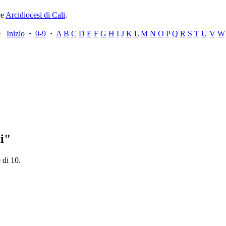
ce
Arcidiocesi di Cali
.
ce
Inizio
·
0-9
·
A
B
C
D
E
F
G
H
I
J
K
L
M
N
O
P
Q
R
S
T
U
V
W
li"
 di 10.