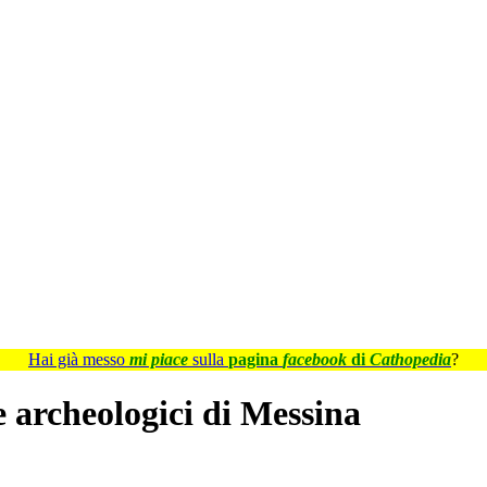
Hai già messo
mi piace
sulla
pagina
facebook
di
Cathopedia
?
 e archeologici di Messina