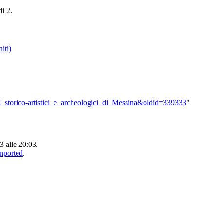
di 2.
iti)
eni_storico-artistici_e_archeologici_di_Messina&oldid=339333
"
3 alle 20:03.
Unported
.