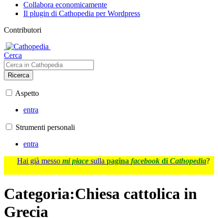
Collabora economicamente
Il plugin di Cathopedia per Wordpress
Contributori
Cerca
Ricerca
Aspetto
entra
Strumenti personali
entra
Hai già messo
mi piace
sulla
pagina
facebook
di
Cathopedia
?
Categoria
:
Chiesa cattolica in
Grecia