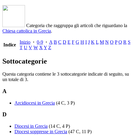
Categoria che raggruppa gli articoli che riguardano la
Chiesa cattolica in Grecia
.
Inizio
·
0-9
·
A
B
C
D
E
F
G
H
I
J
K
L
M
N
O
P
Q
R
S
Indice
T
U
V
W
X
Y
Z
Sottocategorie
Questa categoria contiene le 3 sottocategorie indicate di seguito, su
un totale di 3.
A
Arcidiocesi in Grecia
(4 C, 3 P)
D
Diocesi in Grecia
(14 C, 4 P)
Diocesi soppresse in Grecia
(47 C, 11 P)