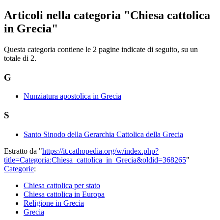
Articoli nella categoria "Chiesa cattolica
in Grecia"
Questa categoria contiene le 2 pagine indicate di seguito, su un
totale di 2.
G
Nunziatura apostolica in Grecia
S
Santo Sinodo della Gerarchia Cattolica della Grecia
Estratto da "
https://it.cathopedia.org/w/index.php?
title=Categoria:Chiesa_cattolica_in_Grecia&oldid=368265
"
Categorie
:
Chiesa cattolica per stato
Chiesa cattolica in Europa
Religione in Grecia
Grecia