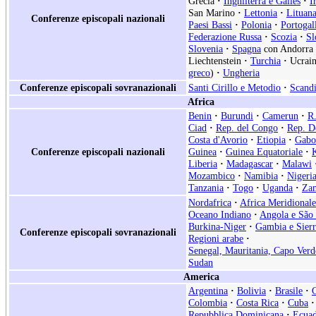
Grecia
·
Inghilterra e Galles
·
I
San Marino
·
Lettonia
·
Lituan
Conferenze episcopali nazionali
Paesi Bassi
·
Polonia
·
Portogal
Federazione Russa
·
Scozia
·
Sl
Slovenia
·
Spagna
con Andorra
Liechtenstein
·
Turchia
·
Ucrain
greco
)
·
Ungheria
Conferenze episcopali sovranazionali
Santi Cirillo e Metodio
·
Scand
Africa
Benin
·
Burundi
·
Camerun
·
R.
Ciad
·
Rep. del Congo
·
Rep. D
Costa d'Avorio
·
Etiopia
·
Gabo
Conferenze episcopali nazionali
Guinea
·
Guinea Equatoriale
·
Liberia
·
Madagascar
·
Malawi
Mozambico
·
Namibia
·
Nigeri
Tanzania
·
Togo
·
Uganda
·
Za
Nordafrica
·
Africa Meridionale
Oceano Indiano
·
Angola e São
Burkina-Niger
·
Gambia e Sier
Conferenze episcopali sovranazionali
Regioni arabe
·
Senegal, Mauritania, Capo Verd
Sudan
America
Argentina
·
Bolivia
·
Brasile
·
Colombia
·
Costa Rica
·
Cuba
·
Repubblica Dominicana
·
Ecua