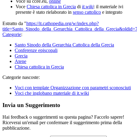
Voce su ccee.eu,
online
Voce
Chiesa cattolica in Grecia
di
it.wiki
: il materiale ivi
presente è stato rielaborato in
senso cattolico
e integrato
Estratto da "
https://it.cathopedia.org/w/index.php?
title=Santo_Sinodo_della_Gerarchia_Cattolica_della_Grecia&oldid
Categorie
:
Santo Sinodo della Gerarchia Cattolica della Grecia
Conferenze episcopali
Grecia
Atene
Chiesa cattolica in Grecia
Categorie nascoste:
Voci con template Organizzazione con parametri sconosciuti
Voci che inglobano materiale di it.wiki
Invia un Suggerimento
Hai feedback o suggerimenti su questa pagina? Faccelo sapere!
Riceverai un'email per confermare il suggerimento prima della
pubblicazione.