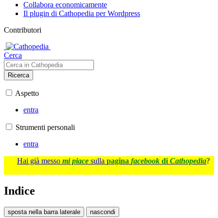
Collabora economicamente
Il plugin di Cathopedia per Wordpress
Contributori
Cerca
Ricerca
Aspetto
entra
Strumenti personali
entra
Hai già messo
mi piace
sulla
pagina
facebook
di
Cathopedia
?
Indice
sposta nella barra laterale
nascondi