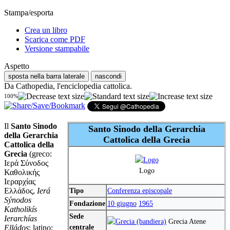
Stampa/esporta
Crea un libro
Scarica come PDF
Versione stampabile
Aspetto
sposta nella barra laterale
nascondi
Da Cathopedia, l'enciclopedia cattolica.
100%
Il
Santo Sinodo
Santo Sinodo della Gerarchia
della Gerarchia
Cattolica della Grecia
Cattolica della
Grecia
(greco:
Ιερά Σύνοδος
Logo
Καθολικής
Ιεραρχίας
Ελλάδος,
Ierá
Tipo
Conferenza episcopale
Sýnodos
Fondazione
10 giugno
1965
Katholikís
Sede
Ierarchías
Grecia Atene
centrale
Elládos
; latino: