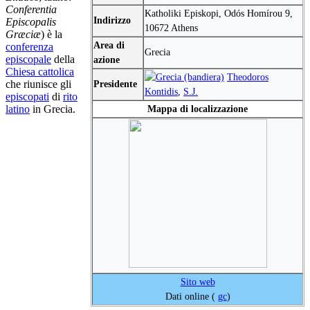
Conferentia
Katholiki Episkopi, Odós Homírou 9,
Indirizzo
Episcopalis
10672 Athens
Græciæ
) è la
Area di
conferenza
Grecia
episcopale
della
azione
Chiesa cattolica
Theodoros
che riunisce gli
Presidente
Kontidis
,
S.J.
episcopati
di
rito
latino
in Grecia.
Mappa di localizzazione
Sito web
Dati online (
gc
)