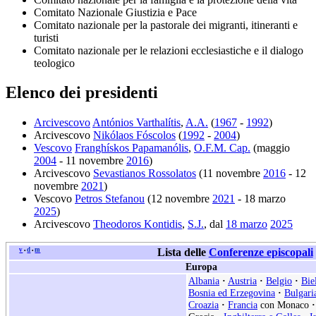
Comitato Nazionale Giustizia e Pace
Comitato nazionale per la pastorale dei migranti, itineranti e
turisti
Comitato nazionale per le relazioni ecclesiastiche e il dialogo
teologico
Elenco dei presidenti
Arcivescovo
Antónios Varthalítis
,
A.A.
(
1967
-
1992
)
Arcivescovo
Nikólaos Fóscolos
(
1992
-
2004
)
Vescovo
Franghískos Papamanólis
,
O.F.M. Cap.
(maggio
2004
- 11 novembre
2016
)
Arcivescovo
Sevastianos Rossolatos
(11 novembre
2016
- 12
novembre
2021
)
Vescovo
Petros Stefanou
(12 novembre
2021
- 18 marzo
2025
)
Arcivescovo
Theodoros Kontidis
,
S.J.
, dal
18 marzo
2025
v
d
m
Lista delle
Conferenze episcopali
•
•
Europa
Albania
·
Austria
·
Belgio
·
Bie
Bosnia ed Erzegovina
·
Bulgari
Croazia
·
Francia
con Monaco
·