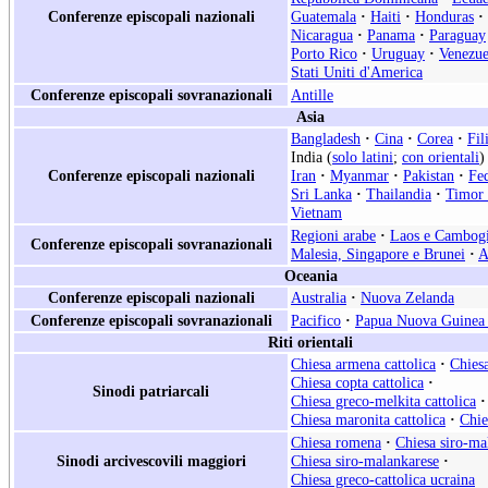
Conferenze episcopali nazionali
Guatemala
·
Haiti
·
Honduras
·
Nicaragua
·
Panama
·
Paraguay
Porto Rico
·
Uruguay
·
Venezue
Stati Uniti d'America
Conferenze episcopali sovranazionali
Antille
Asia
Bangladesh
·
Cina
·
Corea
·
Fil
India (
solo latini
;
con orientali
)
Conferenze episcopali nazionali
Iran
·
Myanmar
·
Pakistan
·
Fe
Sri Lanka
·
Thailandia
·
Timor 
Vietnam
Regioni arabe
·
Laos e Cambog
Conferenze episcopali sovranazionali
Malesia, Singapore e Brunei
·
A
Oceania
Conferenze episcopali nazionali
Australia
·
Nuova Zelanda
Conferenze episcopali sovranazionali
Pacifico
·
Papua Nuova Guinea 
Riti orientali
Chiesa armena cattolica
·
Chiesa
Chiesa copta cattolica
·
Sinodi patriarcali
Chiesa greco-melkita cattolica
·
Chiesa maronita cattolica
·
Chie
Chiesa romena
·
Chiesa siro-ma
Sinodi arcivescovili maggiori
Chiesa siro-malankarese
·
Chiesa greco-cattolica ucraina