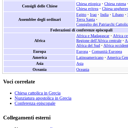
Chiesa etiopica
·
Chiesa rutena
Consigli delle Chiese
Chiesa eritrea
·
Chiesa ungheres
Egitto
·
Iraq
·
India
·
Libano
·
Assemblee degli ordinari
Terra Santa
·
Consiglio dei Patriarchi Cattoli
Federazioni di conferenze episcopali
Africa e Madagascar
·
Africa ce
Africa
Regione dell'Africa centrale
·
A
Africa del Sud
·
Africa occident
Europa
Europa
·
Comunità Europea
America
Latinoamericano
·
America Cen
Asia
Asia
Oceania
Oceania
Voci correlate
Chiesa cattolica in Grecia
Nunziatura apostolica in Grecia
Conferenza episcopale
Collegamenti esterni