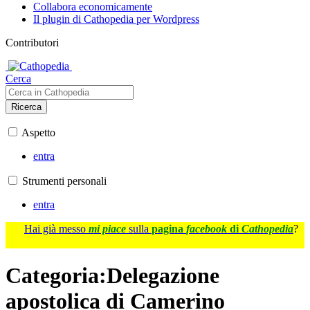
Collabora economicamente
Il plugin di Cathopedia per Wordpress
Contributori
Cerca
Ricerca
Aspetto
entra
Strumenti personali
entra
Hai già messo
mi piace
sulla
pagina
facebook
di
Cathopedia
?
Categoria
:
Delegazione
apostolica di Camerino