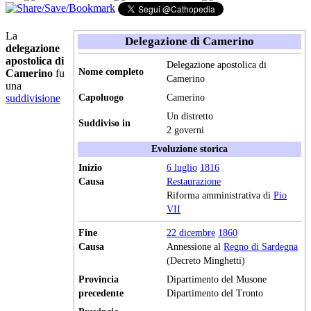
La
Delegazione di Camerino
delegazione
apostolica di
Delegazione apostolica di
Nome completo
Camerino
fu
Camerino
una
suddivisione
Capoluogo
Camerino
Un distretto
Suddiviso in
2 governi
Evoluzione storica
Inizio
6 luglio
1816
Causa
Restaurazione
Riforma amministrativa di
Pio
VII
Fine
22 dicembre
1860
Causa
Annessione al
Regno di Sardegna
(Decreto Minghetti)
Provincia
Dipartimento del Musone
precedente
Dipartimento del Tronto