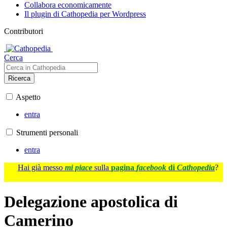
Collabora economicamente
Il plugin di Cathopedia per Wordpress
Contributori
Cerca
Ricerca
Aspetto
entra
Strumenti personali
entra
Hai già messo
mi piace
sulla
pagina
facebook
di
Cathopedia
?
Delegazione apostolica di
Camerino