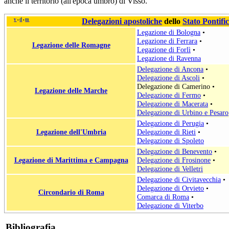
anche il territorio (all'epoca umbro) di Visso.
v
d
m
Delegazioni apostoliche
dello
Stato Pontific
•
•
Legazione di Bologna
•
Legazione di Ferrara
•
Legazione delle Romagne
Legazione di Forlì
•
Legazione di Ravenna
Delegazione di Ancona
•
Delegazione di Ascoli
•
Delegazione di Camerino
•
Legazione delle Marche
Delegazione di Fermo
•
Delegazione di Macerata
•
Delegazione di Urbino e Pesaro
Delegazione di Perugia
•
Legazione dell'Umbria
Delegazione di Rieti
•
Delegazione di Spoleto
Delegazione di Benevento
•
Legazione di Marittima e Campagna
Delegazione di Frosinone
•
Delegazione di Velletri
Delegazione di Civitavecchia
•
Delegazione di Orvieto
•
Circondario di Roma
Comarca di Roma
•
Delegazione di Viterbo
Bibliografia