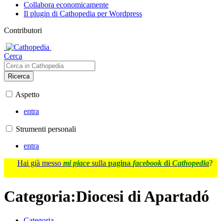
Collabora economicamente
Il plugin di Cathopedia per Wordpress
Contributori
Cerca
Ricerca
Aspetto
entra
Strumenti personali
entra
Hai già messo
mi piace
sulla
pagina
facebook
di
Cathopedia
?
Categoria
:
Diocesi di Apartadó
Categoria