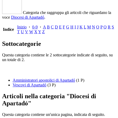
Categoria che raggruppa gli articoli che riguardano la
voce
Diocesi di Apartadó
.
Inizio
·
0-9
·
A
B
C
D
E
F
G
H
I
J
K
L
M
N
O
P
Q
R
S
Indice
T
U
V
W
X
Y
Z
Sottocategorie
Questa categoria contiene le 2 sottocategorie indicate di seguito, su
un totale di 2.
Amministratori apostolici di Apartadó
(1 P)
Vescovi di Apartadó
(3 P)
Articoli nella categoria "Diocesi di
Apartadó"
Questa categoria contiene un'unica pagina, indicata di seguito.